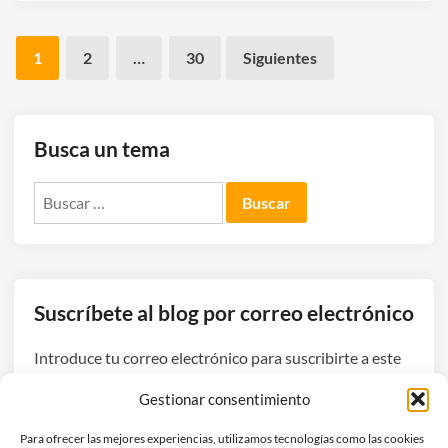
Paginación
1
2
…
30
Siguientes
de
entradas
Busca un tema
Buscar:
Suscríbete al blog por correo electrónico
Introduce tu correo electrónico para suscribirte a este
blog y recibir avisos de nuevas entradas.
Gestionar consentimiento
Dirección
Para ofrecer las mejores experiencias, utilizamos tecnologías como las cookies