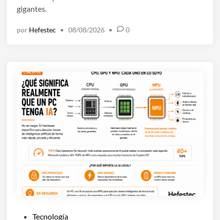
e
gigantes.
n
por
Hefestec
•
08/08/2026
•
0
P
Tecnología