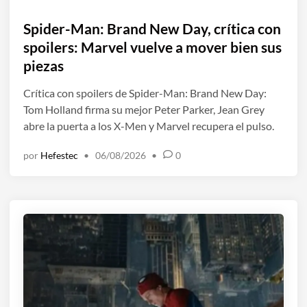
u
b
Spider-Man: Brand New Day, crítica con
l
spoilers: Marvel vuelve a mover bien sus
i
piezas
c
a
Crítica con spoilers de Spider-Man: Brand New Day:
d
Tom Holland firma su mejor Peter Parker, Jean Grey
o
abre la puerta a los X-Men y Marvel recupera el pulso.
e
por
Hefestec
•
06/08/2026
•
0
n