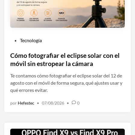
P
Tecnología
u
b
Cómo fotografiar el eclipse solar con el
l
móvil sin estropear la cámara
i
Te contamos cómo fotografiar el eclipse solar del 12 de
c
agosto con el móvil de forma segura, qué ajustes usar y
a
qué errores evitar.
d
o
por
Hefestec
•
07/08/2026
•
0
e
n