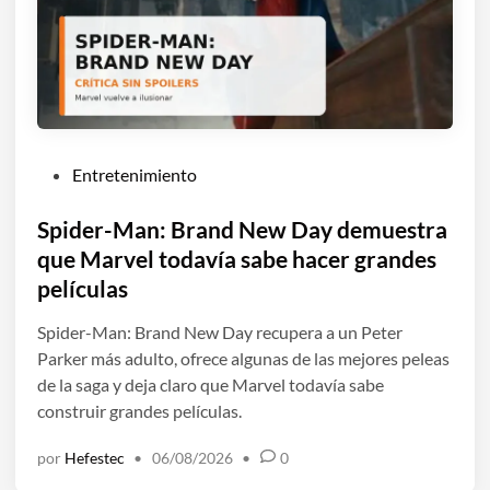
P
Entretenimiento
u
b
Spider-Man: Brand New Day demuestra
l
que Marvel todavía sabe hacer grandes
i
películas
c
a
Spider-Man: Brand New Day recupera a un Peter
d
Parker más adulto, ofrece algunas de las mejores peleas
o
de la saga y deja claro que Marvel todavía sabe
e
construir grandes películas.
n
por
Hefestec
•
06/08/2026
•
0