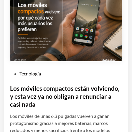
P
Tecnología
u
b
Los móviles compactos están volviendo,
l
y esta vez ya no obligan a renunciar a
i
casi nada
c
a
Los móviles de unas 6,3 pulgadas vuelven a ganar
d
protagonismo gracias a mejores baterías, marcos
o
reducidos y menos sacrificios frente a los modelos