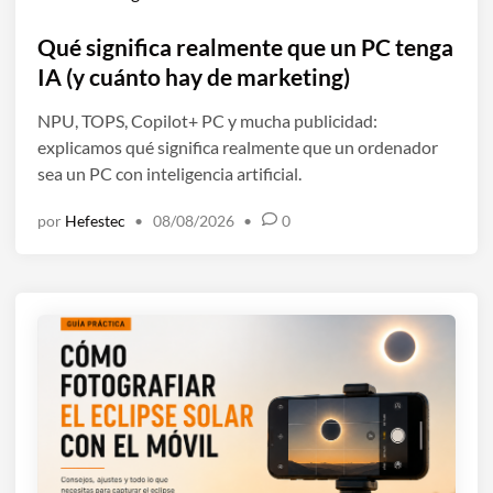
u
b
Qué significa realmente que un PC tenga
l
IA (y cuánto hay de marketing)
i
NPU, TOPS, Copilot+ PC y mucha publicidad:
c
explicamos qué significa realmente que un ordenador
a
sea un PC con inteligencia artificial.
d
o
por
Hefestec
•
08/08/2026
•
0
e
n