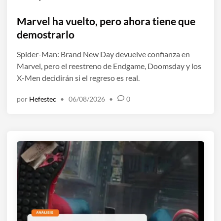
u
b
Marvel ha vuelto, pero ahora tiene que
l
demostrarlo
i
Spider-Man: Brand New Day devuelve confianza en
c
Marvel, pero el reestreno de Endgame, Doomsday y los
a
X-Men decidirán si el regreso es real.
d
o
por
Hefestec
•
06/08/2026
•
0
e
n