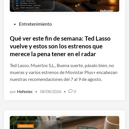
P
Entretenimiento
u
b
Qué ver este fin de semana: Ted Lasso
l
vuelve y estos son los estrenos que
i
merece la pena tener en el radar
c
a
Ted Lasso, Muertos S.L., Buena suerte, pásalo bien, no
d
mueras y varios estrenos de Movistar Plus+ encabezan
o
nuestras recomendaciones del 7 al 9 de agosto.
e
por
Hefestec
•
08/08/2026
•
0
n