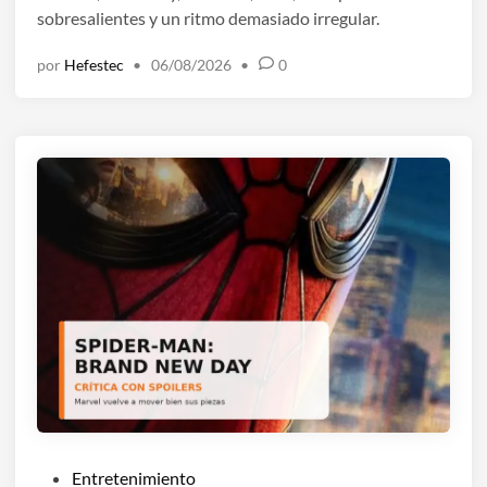
sobresalientes y un ritmo demasiado irregular.
d
o
por
Hefestec
•
06/08/2026
•
0
e
n
P
Entretenimiento