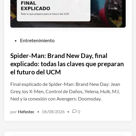
P
Entretenimiento
u
b
Spider-Man: Brand New Day, final
l
explicado: todas las claves que preparan
i
el futuro del UCM
c
a
Final explicado de Spider-Man: Brand New Day: Jean
d
Grey, los X-Men, Control de Daños, Yelena, Hulk, MJ,
o
Ned y la conexión con Avengers: Doomsday.
e
por
Hefestec
•
06/08/2026
•
0
n