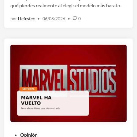
o
qué pierdes realmente al elegir el modelo más barato.
e
por
Hefestec
•
06/08/2026
•
0
n
P
Opinión