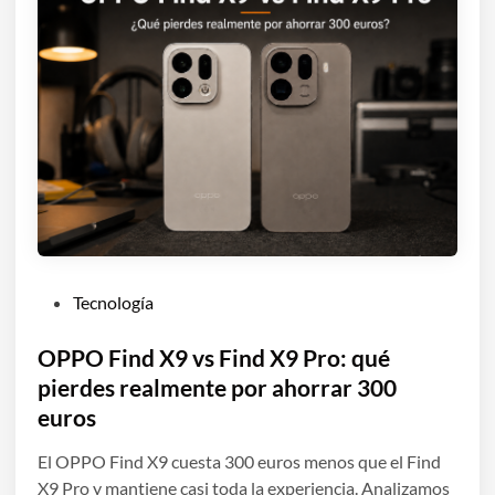
P
Tecnología
u
b
OPPO Find X9 vs Find X9 Pro: qué
l
pierdes realmente por ahorrar 300
i
euros
c
a
El OPPO Find X9 cuesta 300 euros menos que el Find
d
X9 Pro y mantiene casi toda la experiencia. Analizamos