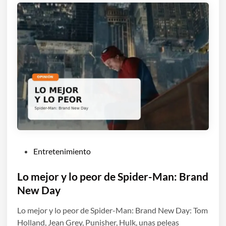
P
Entretenimiento
u
b
Lo mejor y lo peor de Spider-Man: Brand
l
New Day
i
Lo mejor y lo peor de Spider-Man: Brand New Day: Tom
c
Holland, Jean Grey, Punisher, Hulk, unas peleas
a