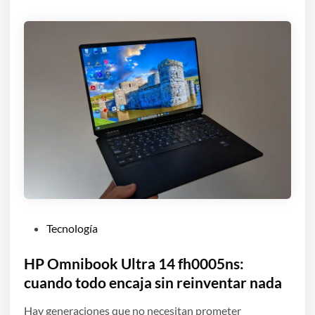
P
Tecnología
u
b
HP Omnibook Ultra 14 fh0005ns:
l
cuando todo encaja sin reinventar nada
i
Hay generaciones que no necesitan prometer
c