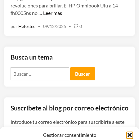
revoluciones para brillar. El HP Omnibook Ultra 14
a
H
fh0005ns no …
Leer más
d
P
o
por
Hefestec
•
09/12/2025
•
0
O
e
m
n
n
i
Busca un tema
b
o
Buscar:
o
k
U
l
t
Suscríbete al blog por correo electrónico
r
a
Introduce tu correo electrónico para suscribirte a este
1
blog y recibir avisos de nuevas entradas.
4
Gestionar consentimiento