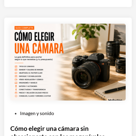
P
Imagen y sonido
u
b
Cómo elegir una cámara sin
l