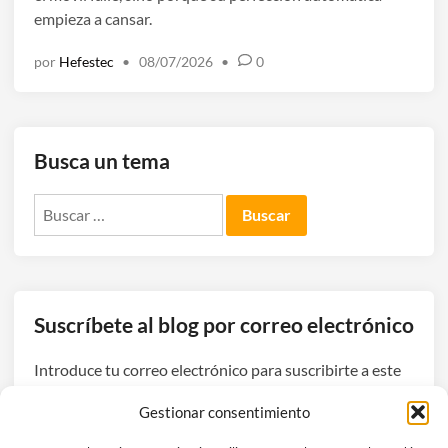
empieza a cansar.
e
n
por
Hefestec
•
08/07/2026
•
0
Busca un tema
Buscar:
Suscríbete al blog por correo electrónico
Introduce tu correo electrónico para suscribirte a este
blog y recibir avisos de nuevas entradas.
Gestionar consentimiento
Dirección