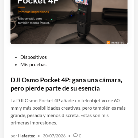
P
Dispositivos
u
Mis pruebas
b
l
DJI Osmo Pocket 4P: gana una cámara,
i
pero pierde parte de su esencia
c
La DJI Osmo Pocket 4P añade un teleobjetivo de 60
a
mm y más posibilidades creativas, pero también es más
d
grande, pesada y menos discreta. Estas son mis
o
primeras impresiones.
e
n
por
Hefestec
•
30/07/2026
•
0