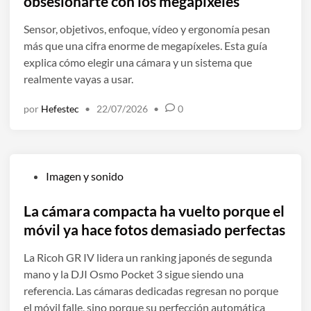
obsesionarte con los megapíxeles
i
Sensor, objetivos, enfoque, vídeo y ergonomía pesan
c
más que una cifra enorme de megapíxeles. Esta guía
a
explica cómo elegir una cámara y un sistema que
d
realmente vayas a usar.
o
e
por
Hefestec
•
22/07/2026
•
0
n
P
Imagen y sonido
u
b
La cámara compacta ha vuelto porque el
l
móvil ya hace fotos demasiado perfectas
i
La Ricoh GR IV lidera un ranking japonés de segunda
c
mano y la DJI Osmo Pocket 3 sigue siendo una
a
referencia. Las cámaras dedicadas regresan no porque
d
el móvil falle, sino porque su perfección automática
o