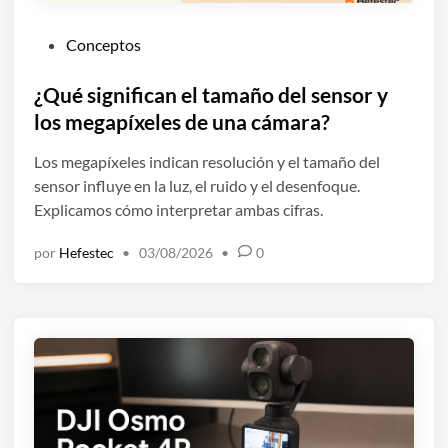
P
Conceptos
u
b
¿Qué significan el tamaño del sensor y
l
los megapíxeles de una cámara?
i
Los megapíxeles indican resolución y el tamaño del
c
sensor influye en la luz, el ruido y el desenfoque.
a
Explicamos cómo interpretar ambas cifras.
d
o
por
Hefestec
•
03/08/2026
•
0
e
n