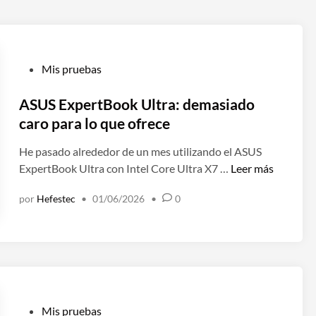
P
Mis pruebas
u
b
ASUS ExpertBook Ultra: demasiado
l
caro para lo que ofrece
i
He pasado alrededor de un mes utilizando el ASUS
c
A
ExpertBook Ultra con Intel Core Ultra X7 …
Leer más
a
S
d
por
Hefestec
•
01/06/2026
•
0
U
o
S
e
E
n
x
p
e
r
P
Mis pruebas