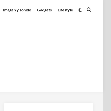
Cambiar
Imagen y sonido
Gadgets
Lifestyle
Abrir
a
búsqueda
modo
oscuro