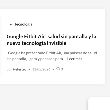
P
Tecnología
u
b
Google Fitbit Air: salud sin pantalla y la
l
nueva tecnología invisible
i
Google ha presentado Fitbit Air, una pulsera de salud
c
G
sin pantalla, ligera y pensada para …
Leer más
a
o
d
por
Hefestec
•
11/05/2026
•
0
o
o
g
e
l
n
e
F
i
t