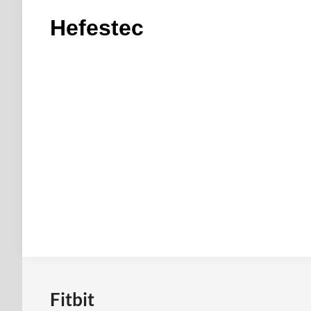
Saltar
Hefestec
al
contenido
Fitbit