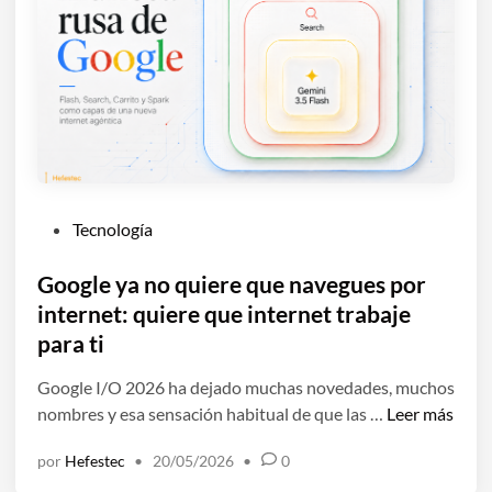
P
Tecnología
u
b
Google ya no quiere que navegues por
l
internet: quiere que internet trabaje
i
para ti
c
a
Google I/O 2026 ha dejado muchas novedades, muchos
d
G
nombres y esa sensación habitual de que las …
Leer más
o
o
por
Hefestec
•
20/05/2026
•
0
e
o
n
g