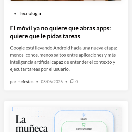
P
Tecnología
u
b
El móvil ya no quiere que abras apps:
l
quiere que le pidas tareas
i
Google está llevando Android hacia una nueva etapa:
c
menos iconos, menos saltos entre aplicaciones y más
a
inteligencia artificial capaz de entender el contexto y
d
ejecutar tareas por el usuario.
o
e
por
Hefestec
•
08/06/2026
•
0
n