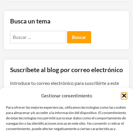
l
e
Busca un tema
y
a
Buscar:
n
o
q
u
i
Suscríbete al blog por correo electrónico
e
r
Introduce tu correo electrónico para suscribirte a este
e
blog y recibir avisos de nuevas entradas.
q
Gestionar consentimiento
u
Dirección
e
Para ofrecer las mejores experiencias, utilizamos tecnologías como las cookies
de
para almacenar y/o acceder a la información del dispositivo. El consentimiento
n
correo
de estas tecnologías nos permitirá procesar datos como el comportamiento de
a
navegación o las identificaciones únicas en este sitio. No consentir o retirar el
electrónico
Suscribirse
v
consentimiento, puede afectar negativamente a ciertas características y