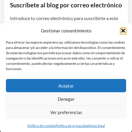
Suscríbete al blog por correo electrónico
e
f
Introduce tu correo electrónico para suscribirte a este
a
blog y recibir avisos de nuevas entradas.
b
Gestionar consentimiento
r
Dirección
i
Para ofrecer las mejores experiencias, utilizamos tecnologías como las cookies
de
para almacenar y/o acceder a la información del dispositivo. El consentimiento
c
correo
de estas tecnologías nos permitirá procesar datos como el comportamiento de
a
navegación o las identificaciones únicas en este sitio. No consentir o retirar el
electrónico
Suscribirse
r
consentimiento, puede afectar negativamente a ciertas características y
funciones.
t
e
Únete a otros 3 suscriptores
l
Aceptar
e
v
Denegar
i
Ver preferencias
s
Copyright © 2026
Hefestec
.
o
Funciona con
WordPress
y
HybridMag
.
Política de cookies
Política de privacidad
Aviso legal
r