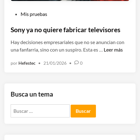
P
Mis pruebas
u
b
Sony ya no quiere fabricar televisores
l
Hay decisiones empresariales que no se anuncian con
i
S
una fanfarria, sino con un suspiro. Esta es …
Leer más
c
o
a
por
Hefestec
•
21/01/2026
•
0
n
d
y
o
y
e
a
n
Busca un tema
n
o
Buscar:
q
u
i
e
r