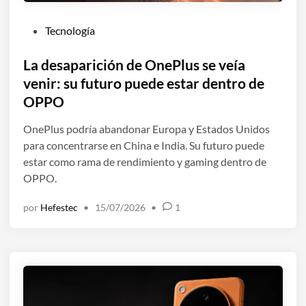
P
Tecnología
u
b
La desaparición de OnePlus se veía
l
venir: su futuro puede estar dentro de
i
OPPO
c
a
OnePlus podría abandonar Europa y Estados Unidos
d
para concentrarse en China e India. Su futuro puede
o
estar como rama de rendimiento y gaming dentro de
e
OPPO.
n
por
Hefestec
•
15/07/2026
•
1