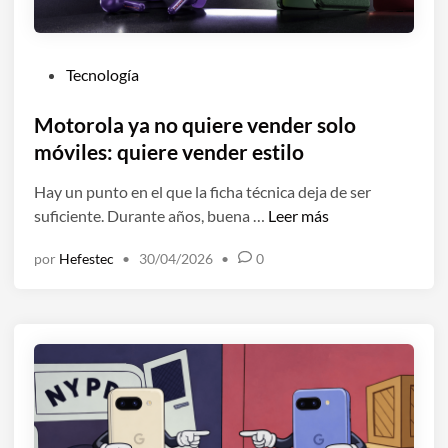
l
h
i
e
s
p
P
Tecnología
i
r
u
s
o
b
Motorola ya no quiere vender solo
:
b
l
móviles: quiere vender estilo
h
a
i
a
d
Hay un punto en el que la ficha técnica deja de ser
c
c
o
M
suficiente. Durante años, buena …
Leer más
a
e
e
o
d
f
s
por
Hefestec
•
30/04/2026
•
0
t
o
o
t
o
e
t
e
r
n
o
a
o
s
ñ
l
i
o
a
n
t
y
c
a
a
r