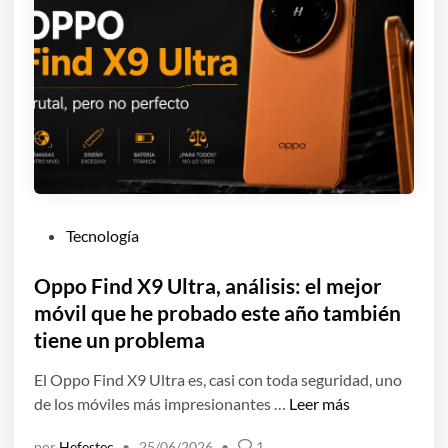
P
Tecnología
u
b
Oppo Find X9 Ultra, análisis: el mejor
l
móvil que he probado este año también
i
tiene un problema
c
a
El Oppo Find X9 Ultra es, casi con toda seguridad, uno
d
O
de los móviles más impresionantes …
Leer más
o
p
por
Hefestec
•
25/06/2026
•
1