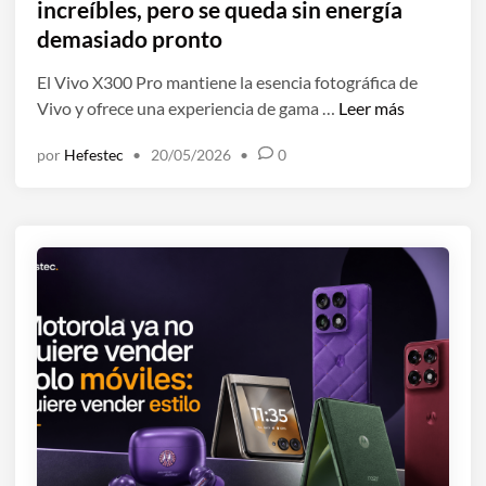
l
increíbles, pero se queda sin energía
s
i
demasiado pronto
i
c
s
a
El Vivo X300 Pro mantiene la esencia fotográfica de
:
d
V
Vivo y ofrece una experiencia de gama …
Leer más
e
o
i
l
por
Hefestec
•
20/05/2026
•
0
e
v
m
n
o
e
X
j
3
o
0
r
0
m
P
ó
r
v
o
i
,
l
a
q
n
u
á
e