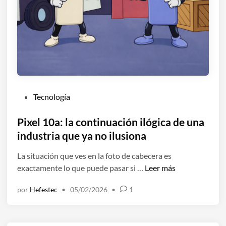
m
n
e
b
o
í
i
q
b
é
u
l
n
i
e
t
e
s
i
r
,
e
e
p
P
Tecnología
n
v
e
u
e
e
r
b
Pixel 10a: la continuación ilógica de una
u
n
o
l
industria que ya no ilusiona
n
d
s
i
p
e
e
La situación que ves en la foto de cabecera es
c
r
r
q
P
exactamente lo que puede pasar si …
Leer más
a
o
s
u
i
d
b
o
por
Hefestec
•
05/02/2026
•
1
e
x
o
l
l
d
e
e
e
o
a
l
n
m
m