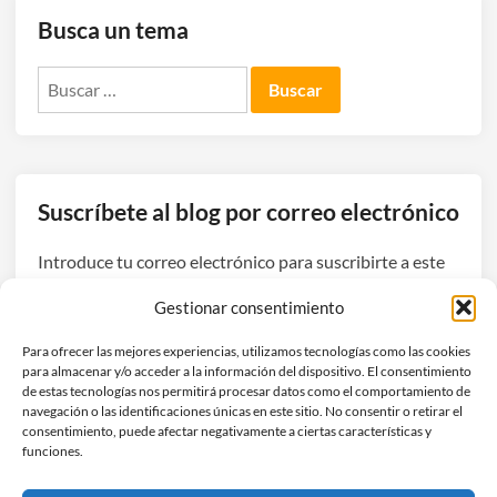
s
1
a
ó
Busca un tema
i
0
v
n
a
i
Buscar:
e
:
l
n
l
e
e
a
s
r
c
:
g
o
q
Suscríbete al blog por correo electrónico
í
n
u
a
t
i
Introduce tu correo electrónico para suscribirte a este
d
i
e
blog y recibir avisos de nuevas entradas.
e
n
Gestionar consentimiento
r
m
u
e
Dirección
a
a
Para ofrecer las mejores experiencias, utilizamos tecnologías como las cookies
v
de
para almacenar y/o acceder a la información del dispositivo. El consentimiento
s
c
e
correo
de estas tecnologías nos permitirá procesar datos como el comportamiento de
i
i
navegación o las identificaciones únicas en este sitio. No consentir o retirar el
n
electrónico
Suscribirse
a
ó
consentimiento, puede afectar negativamente a ciertas características y
d
funciones.
d
n
e
o
i
Únete a otros 3 suscriptores
r