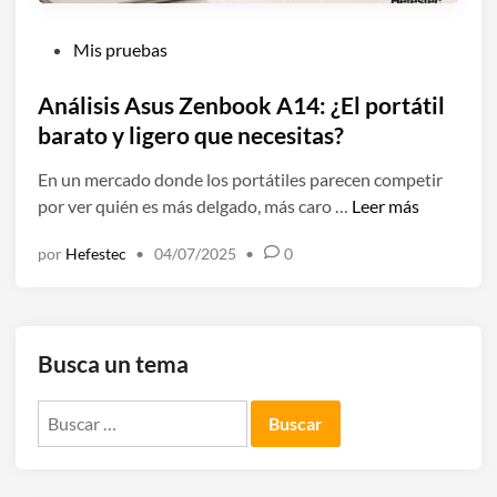
P
Mis pruebas
u
b
Análisis Asus Zenbook A14: ¿El portátil
l
barato y ligero que necesitas?
i
En un mercado donde los portátiles parecen competir
c
A
por ver quién es más delgado, más caro …
Leer más
a
n
d
por
Hefestec
•
04/07/2025
•
0
á
o
l
e
i
n
s
Busca un tema
i
s
Buscar:
A
s
u