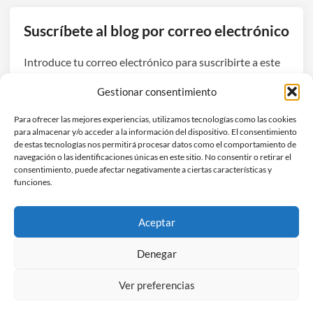
s
Z
Suscríbete al blog por correo electrónico
e
n
Introduce tu correo electrónico para suscribirte a este
b
blog y recibir avisos de nuevas entradas.
o
Gestionar consentimiento
o
Dirección
k
Para ofrecer las mejores experiencias, utilizamos tecnologías como las cookies
de
para almacenar y/o acceder a la información del dispositivo. El consentimiento
A
correo
de estas tecnologías nos permitirá procesar datos como el comportamiento de
1
navegación o las identificaciones únicas en este sitio. No consentir o retirar el
electrónico
Suscribirse
4
consentimiento, puede afectar negativamente a ciertas características y
funciones.
:
¿
Únete a otros 3 suscriptores
E
Aceptar
l
p
Denegar
o
Ver preferencias
r
Copyright © 2026
Hefestec
.
t
Funciona con
WordPress
y
HybridMag
.