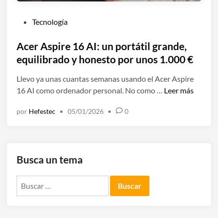
P
Tecnología
u
b
Acer Aspire 16 AI: un portátil grande,
l
equilibrado y honesto por unos 1.000 €
i
Llevo ya unas cuantas semanas usando el Acer Aspire
c
A
16 AI como ordenador personal. No como …
Leer más
a
c
d
por
Hefestec
•
05/01/2026
•
0
e
o
r
e
A
n
s
Busca un tema
p
i
Buscar:
r
e
1