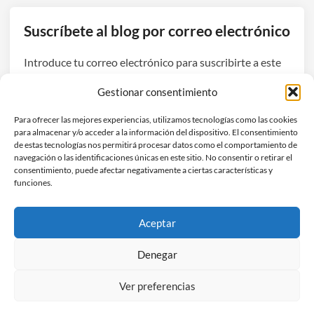
6
A
Suscríbete al blog por correo electrónico
I
:
Introduce tu correo electrónico para suscribirte a este
u
blog y recibir avisos de nuevas entradas.
n
Gestionar consentimiento
p
Dirección
o
Para ofrecer las mejores experiencias, utilizamos tecnologías como las cookies
de
para almacenar y/o acceder a la información del dispositivo. El consentimiento
r
correo
de estas tecnologías nos permitirá procesar datos como el comportamiento de
t
navegación o las identificaciones únicas en este sitio. No consentir o retirar el
electrónico
Suscribirse
á
consentimiento, puede afectar negativamente a ciertas características y
funciones.
t
i
Únete a otros 3 suscriptores
l
Aceptar
g
r
Denegar
a
Ver preferencias
n
Copyright © 2026
Hefestec
.
d
Funciona con
WordPress
y
HybridMag
.