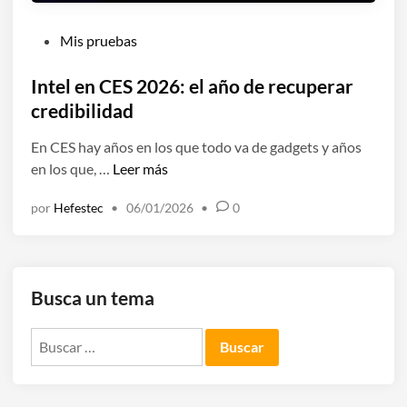
P
Mis pruebas
u
b
Intel en CES 2026: el año de recuperar
l
credibilidad
i
En CES hay años en los que todo va de gadgets y años
c
I
en los que, …
Leer más
a
n
d
por
Hefestec
•
06/01/2026
•
0
t
o
e
e
l
n
e
Busca un tema
n
C
Buscar:
E
S
2