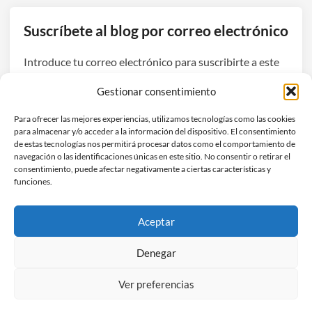
0
2
Suscríbete al blog por correo electrónico
6
:
Introduce tu correo electrónico para suscribirte a este
e
blog y recibir avisos de nuevas entradas.
l
Gestionar consentimiento
a
Dirección
ñ
Para ofrecer las mejores experiencias, utilizamos tecnologías como las cookies
de
para almacenar y/o acceder a la información del dispositivo. El consentimiento
o
correo
de estas tecnologías nos permitirá procesar datos como el comportamiento de
d
navegación o las identificaciones únicas en este sitio. No consentir o retirar el
electrónico
Suscribirse
e
consentimiento, puede afectar negativamente a ciertas características y
funciones.
r
e
Únete a otros 3 suscriptores
c
Aceptar
u
p
Denegar
e
Ver preferencias
r
Copyright © 2026
Hefestec
.
a
Funciona con
WordPress
y
HybridMag
.