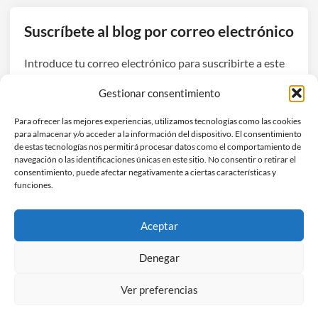
t
A
Suscríbete al blog por correo electrónico
i
r
Introduce tu correo electrónico para suscribirte a este
:
blog y recibir avisos de nuevas entradas.
s
Gestionar consentimiento
a
Dirección
l
Para ofrecer las mejores experiencias, utilizamos tecnologías como las cookies
de
para almacenar y/o acceder a la información del dispositivo. El consentimiento
u
correo
de estas tecnologías nos permitirá procesar datos como el comportamiento de
d
navegación o las identificaciones únicas en este sitio. No consentir o retirar el
electrónico
Suscribirse
s
consentimiento, puede afectar negativamente a ciertas características y
funciones.
i
n
Únete a otros 3 suscriptores
p
Aceptar
a
n
Denegar
t
Ver preferencias
a
Copyright © 2026
Hefestec
.
l
Funciona con
WordPress
y
HybridMag
.