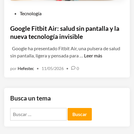
P
Tecnología
u
b
Google Fitbit Air: salud sin pantalla y la
l
nueva tecnología invisible
i
Google ha presentado Fitbit Air, una pulsera de salud
c
G
sin pantalla, ligera y pensada para …
Leer más
a
o
d
por
Hefestec
•
11/05/2026
•
0
o
o
g
e
l
n
e
Busca un tema
F
i
Buscar:
t
b
i