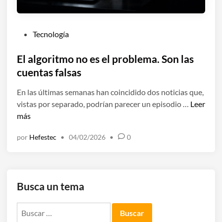
m
a
r
P
Tecnología
a
u
q
b
El algoritmo no es el problema. Son las
u
l
cuentas falsas
e
i
p
En las últimas semanas han coincidido dos noticias que,
c
o
E
vistas por separado, podrían parecer un episodio …
Leer
a
r
l
más
d
f
a
o
i
por
Hefestec
•
04/02/2026
•
0
l
e
n
g
n
e
o
n
r
t
Busca un tema
i
i
t
e
Buscar:
m
n