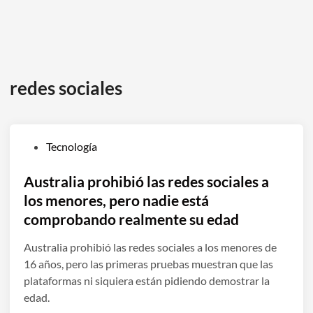
redes sociales
P
Tecnología
u
b
Australia prohibió las redes sociales a
l
los menores, pero nadie está
i
comprobando realmente su edad
c
a
Australia prohibió las redes sociales a los menores de
d
16 años, pero las primeras pruebas muestran que las
o
plataformas ni siquiera están pidiendo demostrar la
e
edad.