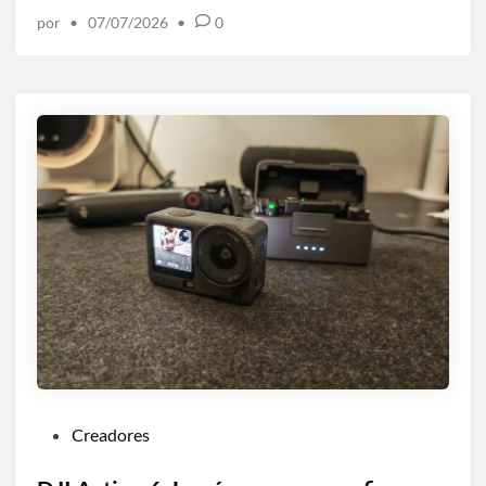
n
por
•
07/07/2026
•
0
P
Creadores
u
b