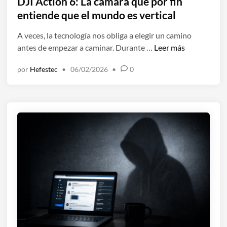
DJI Action 6: La cámara que por fin
l
entiende que el mundo es vertical
i
A veces, la tecnología nos obliga a elegir un camino
c
D
antes de empezar a caminar. Durante …
Leer más
a
J
d
por
Hefestec
•
06/02/2026
•
0
I
o
A
e
c
n
t
i
o
n
6
:
L
a
c
á