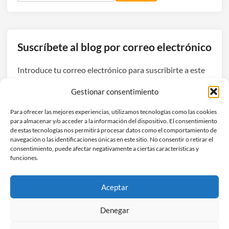
o
d
n
e
o
q
e
u
Suscríbete al blog por correo electrónico
s
e
e
e
Introduce tu correo electrónico para suscribirte a este
l
l
blog y recibir avisos de nuevas entradas.
p
Gestionar consentimiento
m
r
u
Dirección
o
Para ofrecer las mejores experiencias, utilizamos tecnologías como las cookies
n
de
para almacenar y/o acceder a la información del dispositivo. El consentimiento
b
d
correo
de estas tecnologías nos permitirá procesar datos como el comportamiento de
l
navegación o las identificaciones únicas en este sitio. No consentir o retirar el
o
electrónico
Suscribirse
e
consentimiento, puede afectar negativamente a ciertas características y
e
funciones.
m
s
a
Únete a otros 3 suscriptores
v
.
Aceptar
e
S
r
o
Denegar
t
n
i