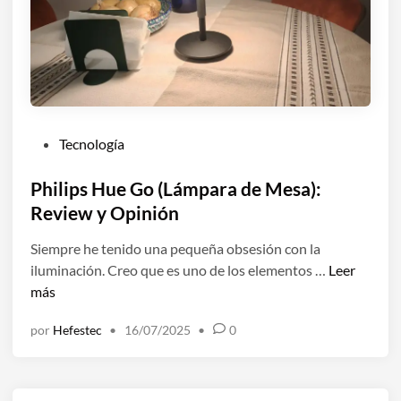
5
:
u
n
g
a
m
P
Tecnología
a
u
m
b
Philips Hue Go (Lámpara de Mesa):
e
l
Review y Opinión
d
i
i
Siempre he tenido una pequeña obsesión con la
c
a
P
iluminación. Creo que es uno de los elementos …
Leer
a
q
h
más
d
u
i
o
e
por
Hefestec
•
16/07/2025
•
0
l
e
f
i
n
u
p
n
s