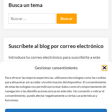
c
Busca un tema
H
i
u
o
Buscar:
e
n
G
a
o
(
L
Suscríbete al blog por correo electrónico
á
m
Introduce tu correo electrónico para suscribirte a este
p
blog y recibir avisos de nuevas entradas.
a
Gestionar consentimiento
r
Dirección
a
Para ofrecer las mejores experiencias, utilizamos tecnologías como las cookies
de
para almacenar y/o acceder a la información del dispositivo. El consentimiento
d
correo
de estas tecnologías nos permitirá procesar datos como el comportamiento de
e
navegación o las identificaciones únicas en este sitio. No consentir o retirar el
electrónico
Suscribirse
M
consentimiento, puede afectar negativamente a ciertas características y
funciones.
e
s
Únete a otros 3 suscriptores