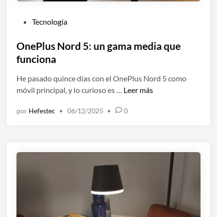
P
Tecnología
u
b
OnePlus Nord 5: un gama media que
l
funciona
i
He pasado quince días con el OnePlus Nord 5 como
c
O
móvil principal, y lo curioso es …
Leer más
a
n
d
por
Hefestec
•
06/12/2025
•
0
e
o
P
e
l
n
u
s
N
o
r
d