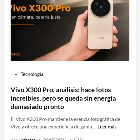
P
Tecnología
u
b
Vivo X300 Pro, análisis: hace fotos
l
increíbles, pero se queda sin energía
i
demasiado pronto
c
a
El Vivo X300 Pro mantiene la esencia fotográfica de
d
V
Vivo y ofrece una experiencia de gama …
Leer más
o
i
por
Hefestec
•
20/05/2026
•
0