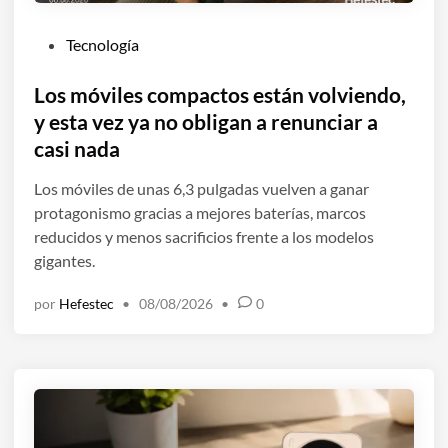
P
Tecnología
u
b
Los móviles compactos están volviendo,
l
y esta vez ya no obligan a renunciar a
i
casi nada
c
a
Los móviles de unas 6,3 pulgadas vuelven a ganar
d
protagonismo gracias a mejores baterías, marcos
o
reducidos y menos sacrificios frente a los modelos
e
gigantes.
n
por
Hefestec
•
08/08/2026
•
0