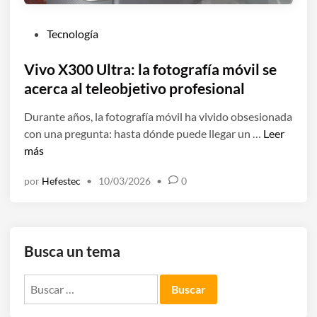
s
,
i
p
P
Tecnología
s
e
u
:
r
b
Vivo X300 Ultra: la fotografía móvil se
c
o
l
acerca al teleobjetivo profesional
a
s
i
s
e
Durante años, la fotografía móvil ha vivido obsesionada
c
i
q
V
con una pregunta: hasta dónde puede llegar un …
Leer
a
t
u
i
más
d
o
e
v
o
d
por
Hefestec
•
10/03/2026
•
0
d
o
e
o
a
X
n
b
s
3
i
i
0
e
Busca un tema
n
0
n
e
U
,
Buscar:
n
l
m
e
t
e