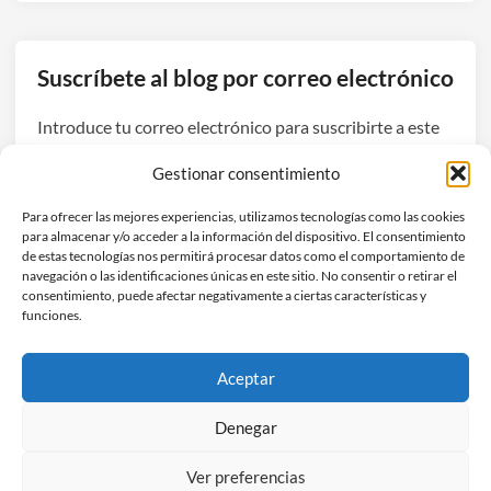
r
r
n
g
a
o
í
:
s
Suscríbete al blog por correo electrónico
a
l
e
d
a
l
Introduce tu correo electrónico para suscribirte a este
e
f
p
blog y recibir avisos de nuevas entradas.
m
o
Gestionar consentimiento
r
a
t
e
Dirección
s
o
Para ofrecer las mejores experiencias, utilizamos tecnologías como las cookies
c
de
para almacenar y/o acceder a la información del dispositivo. El consentimiento
i
g
i
correo
de estas tecnologías nos permitirá procesar datos como el comportamiento de
a
r
navegación o las identificaciones únicas en este sitio. No consentir o retirar el
o
electrónico
Suscribirse
d
a
consentimiento, puede afectar negativamente a ciertas características y
funciones.
o
f
p
í
Únete a otros 3 suscriptores
r
a
Aceptar
o
m
n
ó
Denegar
t
v
Ver preferencias
o
i