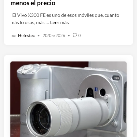
l
menos el precio
h
i
a
El Vivo X300 FE es uno de esos móviles que, cuanto
c
c
V
más lo usas, más …
Leer más
a
e
i
d
f
por
Hefestec
•
20/05/2026
•
0
v
o
o
o
e
t
X
n
o
3
s
0
i
0
n
F
c
E
r
,
e
a
í
n
b
á
l
l
e
i
s