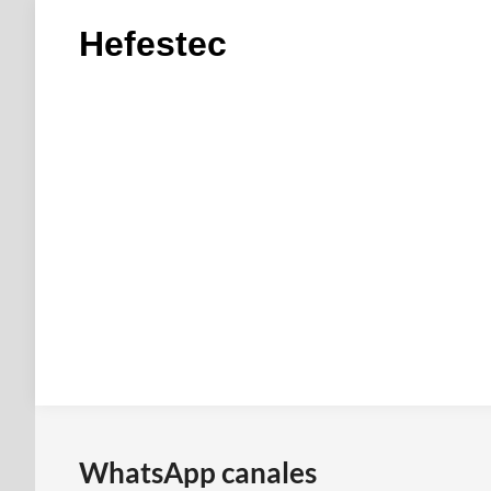
Saltar
Hefestec
al
contenido
WhatsApp canales