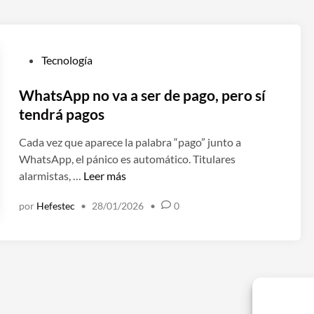
P
Tecnología
u
b
WhatsApp no va a ser de pago, pero sí
l
tendrá pagos
i
Cada vez que aparece la palabra “pago” junto a
c
WhatsApp, el pánico es automático. Titulares
a
W
alarmistas, …
Leer más
d
h
o
por
Hefestec
•
28/01/2026
•
0
a
e
t
n
s
A
p
p
n