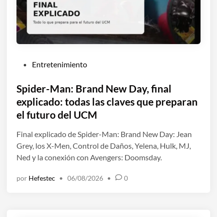
P
Entretenimiento
u
b
Spider-Man: Brand New Day, final
l
explicado: todas las claves que preparan
i
el futuro del UCM
c
a
Final explicado de Spider-Man: Brand New Day: Jean
d
Grey, los X-Men, Control de Daños, Yelena, Hulk, MJ,
o
Ned y la conexión con Avengers: Doomsday.
e
por
Hefestec
•
06/08/2026
•
0
n