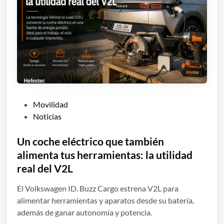
P
Movilidad
u
Noticias
b
l
Un coche eléctrico que también
i
alimenta tus herramientas: la utilidad
c
real del V2L
a
d
El Volkswagen ID. Buzz Cargo estrena V2L para
o
alimentar herramientas y aparatos desde su batería,
e
además de ganar autonomía y potencia.
n