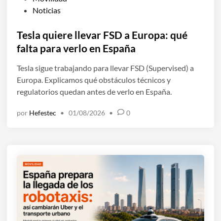
u
Noticias
b
l
Tesla quiere llevar FSD a Europa: qué
i
falta para verlo en España
c
Tesla sigue trabajando para llevar FSD (Supervised) a
a
Europa. Explicamos qué obstáculos técnicos y
d
regulatorios quedan antes de verlo en España.
o
e
por
Hefestec
•
01/08/2026
•
0
n