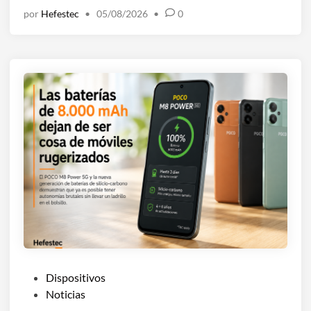
por
Hefestec
•
05/08/2026
•
0
P
Dispositivos
u
Noticias
b