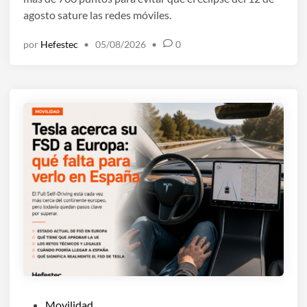
agosto sature las redes móviles.
o
e
por
Hefestec
•
05/08/2026
•
0
n
P
Movilidad