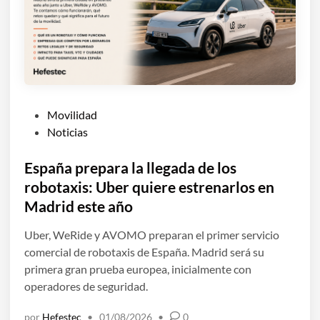
P
Movilidad
u
Noticias
b
l
España prepara la llegada de los
i
robotaxis: Uber quiere estrenarlos en
c
Madrid este año
a
d
Uber, WeRide y AVOMO preparan el primer servicio
o
comercial de robotaxis de España. Madrid será su
e
primera gran prueba europea, inicialmente con
n
operadores de seguridad.
por
Hefestec
•
01/08/2026
•
0