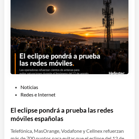
P
Noticias
u
Redes e Internet
b
l
El eclipse pondrá a prueba las redes
i
móviles españolas
c
Telefónica, MasOrange, Vodafone y Cellnex refuerzan
a
más de 700 puntos para evitar que el eclipse del 12 de
d