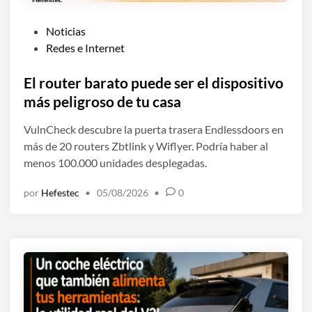
P
Noticias
u
Redes e Internet
b
l
El router barato puede ser el dispositivo
i
más peligroso de tu casa
c
VulnCheck descubre la puerta trasera Endlessdoors en
a
más de 20 routers Zbtlink y Wiflyer. Podría haber al
d
menos 100.000 unidades desplegadas.
o
e
por
Hefestec
•
05/08/2026
•
0
n