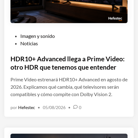
P
Imagen y sonido
u
Noticias
b
l
HDR10+ Advanced llega a Prime Video:
i
otro HDR que tenemos que entender
c
Prime Video estrenará HDR10+ Advanced en agosto de
a
2026. Explicamos qué cambia, qué televisores serán
d
compatibles y cómo compite con Dolby Vision 2.
o
e
por
Hefestec
•
05/08/2026
•
0
n