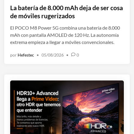
l
La batería de 8.000 mAh deja de ser cosa
i
de móviles rugerizados
c
El POCO M8 Power 5G combina una batería de 8.000
a
mAh con pantalla AMOLED de 120 Hz. La autonomía
d
extrema empieza a llegar a móviles convencionales.
o
e
por
Hefestec
•
05/08/2026
•
0
n