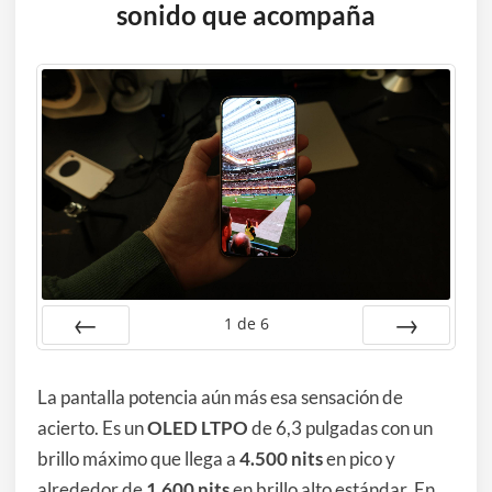
sonido que acompaña
1
de
6
Anterior
Siguiente
La pantalla potencia aún más esa sensación de
acierto. Es un
OLED LTPO
de 6,3 pulgadas con un
brillo máximo que llega a
4.500 nits
en pico y
alrededor de
1.600 nits
en brillo alto estándar. En