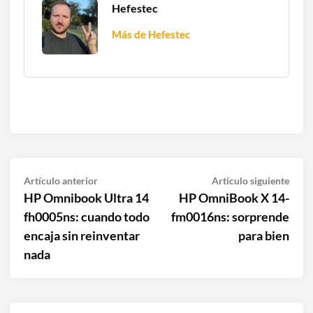
Hefestec
Más de Hefestec
Navegación
Artículo
Artíc
Artículo anterior
Artículo siguiente
anterior:
sigui
HP Omnibook Ultra 14
HP OmniBook X 14-
de
fh0005ns: cuando todo
fm0016ns: sorprende
entradas
encaja sin reinventar
para bien
nada