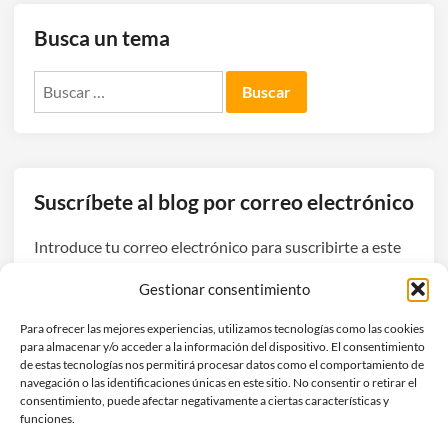
Busca un tema
Buscar:
Suscríbete al blog por correo electrónico
Introduce tu correo electrónico para suscribirte a este
blog y recibir avisos de nuevas entradas.
Gestionar consentimiento
Dirección
Para ofrecer las mejores experiencias, utilizamos tecnologías como las cookies
de
para almacenar y/o acceder a la información del dispositivo. El consentimiento
correo
de estas tecnologías nos permitirá procesar datos como el comportamiento de
navegación o las identificaciones únicas en este sitio. No consentir o retirar el
electrónico
Suscribirse
consentimiento, puede afectar negativamente a ciertas características y
funciones.