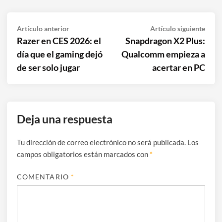
Navegación
Artículo
Artíc
Artículo anterior
Artículo siguiente
anterior:
sigui
Razer en CES 2026: el
Snapdragon X2 Plus:
de
día que el gaming dejó
Qualcomm empieza a
entradas
de ser solo jugar
acertar en PC
Deja una respuesta
Tu dirección de correo electrónico no será publicada.
Los
campos obligatorios están marcados con
*
COMENTARIO
*