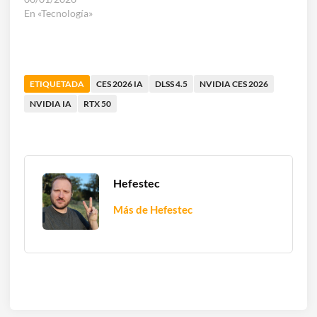
En «Tecnología»
ETIQUETADA
CES 2026 IA
DLSS 4.5
NVIDIA CES 2026
NVIDIA IA
RTX 50
Hefestec
Más de Hefestec