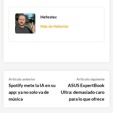
Hefestec
Más de Hefestec
Navegación
Artículo
Artíc
Artículo anterior
Artículo siguiente
anterior:
sigui
Spotify mete la IA en su
ASUS ExpertBook
de
app: ya no solo va de
Ultra: demasiado caro
entradas
música
para lo que ofrece