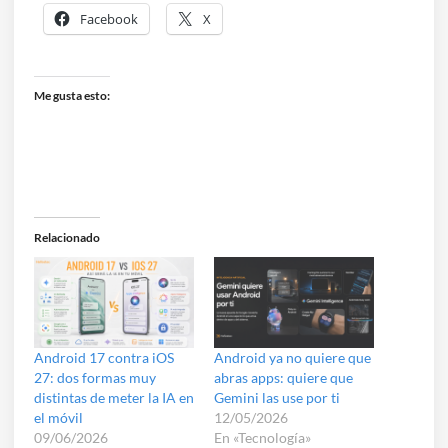
Facebook
X
Me gusta esto:
Relacionado
Android 17 contra iOS
Android ya no quiere que
27: dos formas muy
abras apps: quiere que
distintas de meter la IA en
Gemini las use por ti
el móvil
12/05/2026
09/06/2026
En «Tecnología»