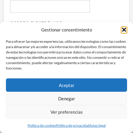
CORREO ELECTRÓNICO
*
Gestionar consentimiento
Para ofrecer las mejores experiencias, utilizamos tecnologías como las cookies
para almacenar y/o acceder a la información del dispositivo. El consentimiento
WEB
de estas tecnologías nos permitirá procesar datos como el comportamiento de
navegación o las identificaciones únicas en este sitio. No consentir o retirar el
consentimiento, puede afectar negativamente a ciertas características y
funciones.
RECIBIR UN CORREO ELECTRÓNICO CON LOS
Aceptar
SIGUIENTES COMENTARIOS A ESTA ENTRADA.
Denegar
RECIBIR UN CORREO ELECTRÓNICO CON CADA
NUEVA ENTRADA.
Ver preferencias
Política de cookies
Política de privacidad
Aviso legal