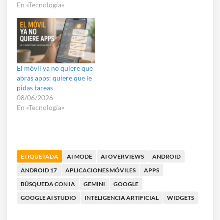
En «Tecnología»
El móvil ya no quiere que
abras apps: quiere que le
pidas tareas
08/06/2026
En «Tecnología»
ETIQUETADA
AI MODE
AI OVERVIEWS
ANDROID
ANDROID 17
APLICACIONES MÓVILES
APPS
BÚSQUEDA CON IA
GEMINI
GOOGLE
GOOGLE AI STUDIO
INTELIGENCIA ARTIFICIAL
WIDGETS