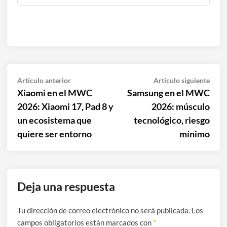
Navegación
Artículo
Artíc
Artículo anterior
Artículo siguiente
anterior:
sigui
Xiaomi en el MWC
Samsung en el MWC
de
2026: Xiaomi 17, Pad 8 y
2026: músculo
entradas
un ecosistema que
tecnológico, riesgo
quiere ser entorno
mínimo
Deja una respuesta
Tu dirección de correo electrónico no será publicada.
Los
campos obligatorios están marcados con
*