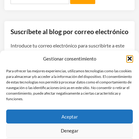
Suscríbete al blog por correo electrónico
Introduce tu correo electrónico para suscribirte a este
blog y recibir avisos de nuevas entradas.
Gestionar consentimiento
Dirección
Para ofrecer las mejores experiencias, utilizamos tecnologías como las cookies
de
para almacenar y/o acceder a la información del dispositivo. El consentimiento
correo
de estas tecnologías nos permitirá procesar datos como el comportamiento de
navegación o las identificaciones únicas en este sitio. No consentir o retirar el
electrónico
Suscribirse
consentimiento, puede afectar negativamente a ciertas características y
funciones.
Únete a otros 3 suscriptores
Aceptar
Denegar