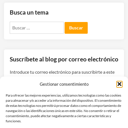
Busca un tema
Buscar:
Suscríbete al blog por correo electrónico
Introduce tu correo electrónico para suscribirte a este
blog y recibir avisos de nuevas entradas.
Gestionar consentimiento
Dirección
Para ofrecer las mejores experiencias, utilizamos tecnologías como las cookies
de
para almacenar y/o acceder a la información del dispositivo. El consentimiento
correo
de estas tecnologías nos permitirá procesar datos como el comportamiento de
navegación o las identificaciones únicas en este sitio. No consentir o retirar el
electrónico
Suscribirse
consentimiento, puede afectar negativamente a ciertas características y
funciones.