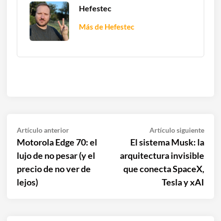
Hefestec
Más de Hefestec
Navegación
Artículo
Artíc
Artículo anterior
Artículo siguiente
anterior:
sigui
Motorola Edge 70: el
El sistema Musk: la
de
lujo de no pesar (y el
arquitectura invisible
entradas
precio de no ver de
que conecta SpaceX,
lejos)
Tesla y xAI