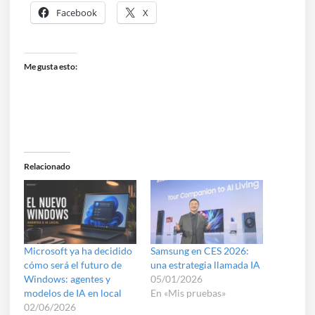
Facebook
X
Me gusta esto:
Relacionado
Microsoft ya ha decidido
Samsung en CES 2026:
cómo será el futuro de
una estrategia llamada IA
Windows: agentes y
05/01/2026
modelos de IA en local
En «Mis pruebas»
02/06/2026