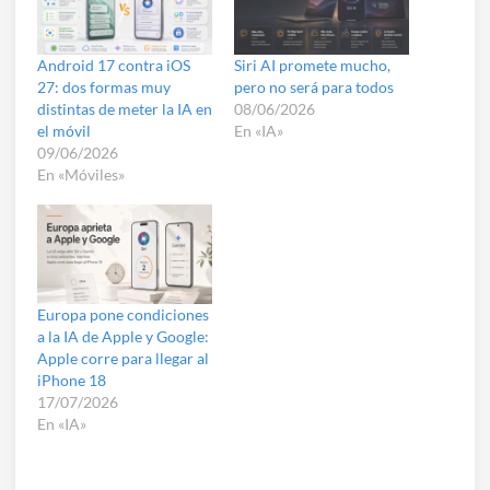
Android 17 contra iOS
Siri AI promete mucho,
27: dos formas muy
pero no será para todos
distintas de meter la IA en
08/06/2026
el móvil
En «IA»
09/06/2026
En «Móviles»
Europa pone condiciones
a la IA de Apple y Google:
Apple corre para llegar al
iPhone 18
17/07/2026
En «IA»