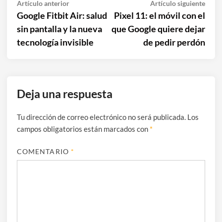
Navegación
Artículo
Artíc
Artículo anterior
Artículo siguiente
anterior:
sigui
Google Fitbit Air: salud
Pixel 11: el móvil con el
de
sin pantalla y la nueva
que Google quiere dejar
entradas
tecnología invisible
de pedir perdón
Deja una respuesta
Tu dirección de correo electrónico no será publicada.
Los
campos obligatorios están marcados con
*
COMENTARIO
*