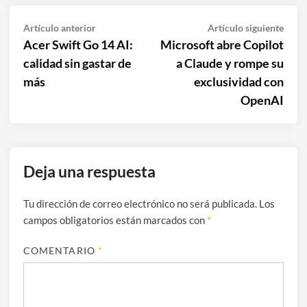
Navegación
Artículo
Artíc
Artículo anterior
Artículo siguiente
anterior:
sigui
Acer Swift Go 14 AI:
Microsoft abre Copilot
de
calidad sin gastar de
a Claude y rompe su
entradas
más
exclusividad con
OpenAI
Deja una respuesta
Tu dirección de correo electrónico no será publicada.
Los
campos obligatorios están marcados con
*
COMENTARIO
*