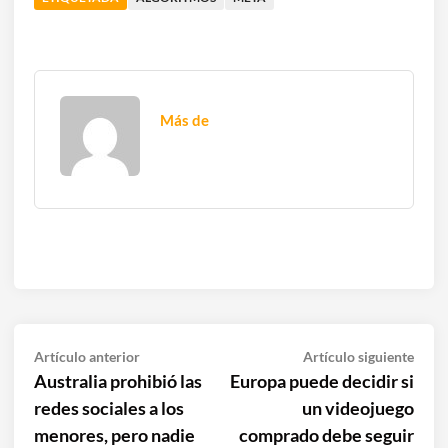
Más de
Navegación
Artículo
Artíc
Artículo anterior
Artículo siguiente
anterior:
sigui
Australia prohibió las
Europa puede decidir si
de
redes sociales a los
un videojuego
entradas
menores, pero nadie
comprado debe seguir