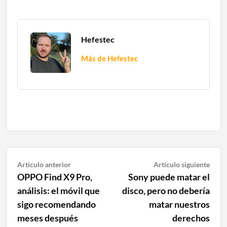
Hefestec
Más de Hefestec
Navegación
Artículo
Artíc
Artículo anterior
Artículo siguiente
anterior:
sigui
OPPO Find X9 Pro,
Sony puede matar el
de
análisis: el móvil que
disco, pero no debería
entradas
sigo recomendando
matar nuestros
meses después
derechos