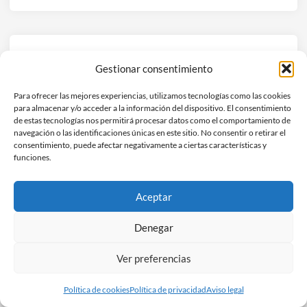
Deja una respuesta
Gestionar consentimiento
Tu dirección de correo electrónico no será publicada.
Los
Para ofrecer las mejores experiencias, utilizamos tecnologías como las cookies
campos obligatorios están marcados con
*
para almacenar y/o acceder a la información del dispositivo. El consentimiento
de estas tecnologías nos permitirá procesar datos como el comportamiento de
navegación o las identificaciones únicas en este sitio. No consentir o retirar el
COMENTARIO
*
consentimiento, puede afectar negativamente a ciertas características y
funciones.
Aceptar
Denegar
Ver preferencias
Política de cookies
Política de privacidad
Aviso legal