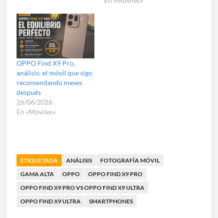
En «Móviles»
OPPO Find X9 Pro,
análisis: el móvil que sigo
recomendando meses
después
26/06/2026
En «Móviles»
ETIQUETADA
ANÁLISIS
FOTOGRAFÍA MÓVIL
GAMA ALTA
OPPO
OPPO FIND X9 PRO
OPPO FIND X9 PRO VS OPPO FIND X9 ULTRA
OPPO FIND X9 ULTRA
SMARTPHONES