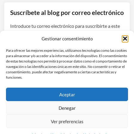
Suscríbete al blog por correo electrónico
Introduce tu correo electrónico para suscribirte a este
blog y recibir avisos de nuevas entradas.
Gestionar consentimiento
Dirección
Para ofrecer las mejores experiencias, utilizamos tecnologías como las cookies
de
para almacenar y/o acceder a la información del dispositivo. El consentimiento
correo
de estas tecnologías nos permitirá procesar datos como el comportamiento de
navegación o las identificaciones únicas en este sitio. No consentir o retirar el
electrónico
Suscribirse
consentimiento, puede afectar negativamente a ciertas características y
funciones.
Únete a otros 3 suscriptores
Aceptar
Denegar
Ver preferencias
Copyright © 2026
Hefestec
.
Funciona con
WordPress
y
HybridMag
.