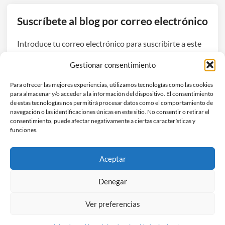
Suscríbete al blog por correo electrónico
Introduce tu correo electrónico para suscribirte a este
blog y recibir avisos de nuevas entradas.
Gestionar consentimiento
Dirección
Para ofrecer las mejores experiencias, utilizamos tecnologías como las cookies
de
para almacenar y/o acceder a la información del dispositivo. El consentimiento
correo
de estas tecnologías nos permitirá procesar datos como el comportamiento de
navegación o las identificaciones únicas en este sitio. No consentir o retirar el
electrónico
Suscribirse
consentimiento, puede afectar negativamente a ciertas características y
funciones.
Únete a otros 3 suscriptores
Aceptar
Denegar
Ver preferencias
Copyright © 2026
Hefestec
.
Funciona con
WordPress
y
HybridMag
.