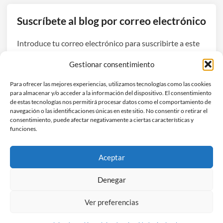
Suscríbete al blog por correo electrónico
Introduce tu correo electrónico para suscribirte a este
blog y recibir avisos de nuevas entradas.
Gestionar consentimiento
Dirección
Para ofrecer las mejores experiencias, utilizamos tecnologías como las cookies
de
para almacenar y/o acceder a la información del dispositivo. El consentimiento
correo
de estas tecnologías nos permitirá procesar datos como el comportamiento de
navegación o las identificaciones únicas en este sitio. No consentir o retirar el
electrónico
Suscribirse
consentimiento, puede afectar negativamente a ciertas características y
funciones.
Únete a otros 3 suscriptores
Aceptar
Denegar
Ver preferencias
Copyright © 2026
Hefestec
.
Funciona con
WordPress
y
HybridMag
.