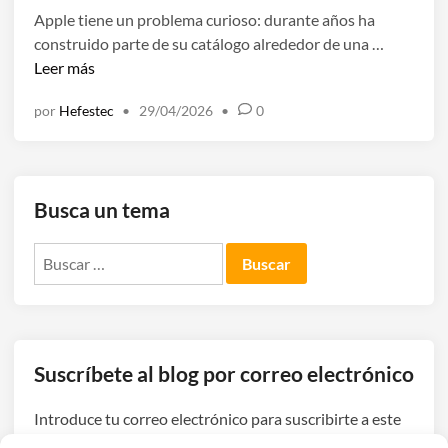
l
Apple tiene un problema curioso: durante años ha
i
¿
construido parte de su catálogo alrededor de una …
c
A
Leer más
a
p
d
por
Hefestec
•
29/04/2026
•
0
p
o
l
e
e
n
p
Busca un tema
r
e
Buscar:
p
a
r
a
s
Suscríbete al blog por correo electrónico
u
e
Introduce tu correo electrónico para suscribirte a este
r
blog y recibir avisos de nuevas entradas.