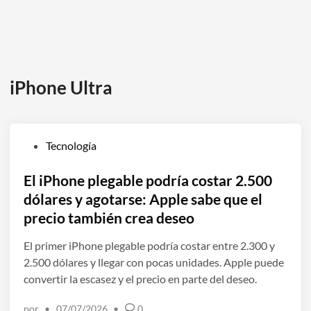
iPhone Ultra
P
Tecnología
u
b
El iPhone plegable podría costar 2.500
l
dólares y agotarse: Apple sabe que el
i
precio también crea deseo
c
a
El primer iPhone plegable podría costar entre 2.300 y
d
2.500 dólares y llegar con pocas unidades. Apple puede
o
convertir la escasez y el precio en parte del deseo.
e
por
•
07/07/2026
•
0