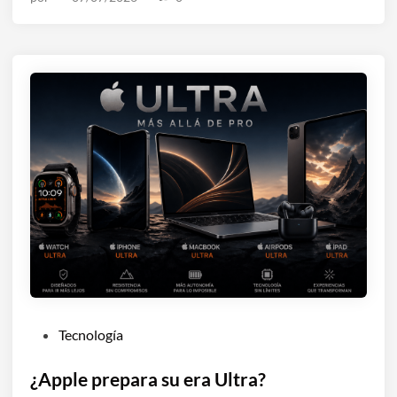
n
P
Tecnología
u
b
¿Apple prepara su era Ultra?