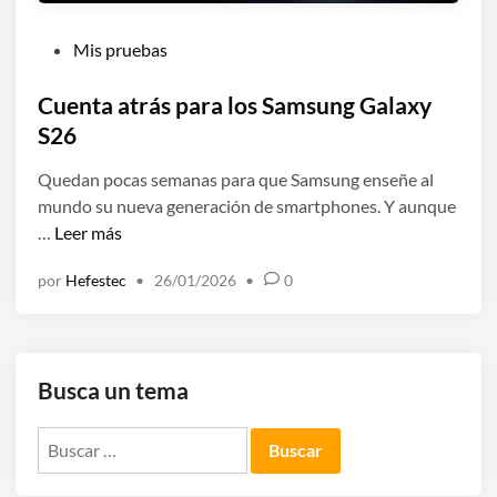
P
Mis pruebas
u
b
Cuenta atrás para los Samsung Galaxy
l
S26
i
Quedan pocas semanas para que Samsung enseñe al
c
mundo su nueva generación de smartphones. Y aunque
a
C
…
Leer más
d
u
o
por
Hefestec
•
26/01/2026
•
0
e
e
n
n
t
a
Busca un tema
a
t
Buscar:
r
á