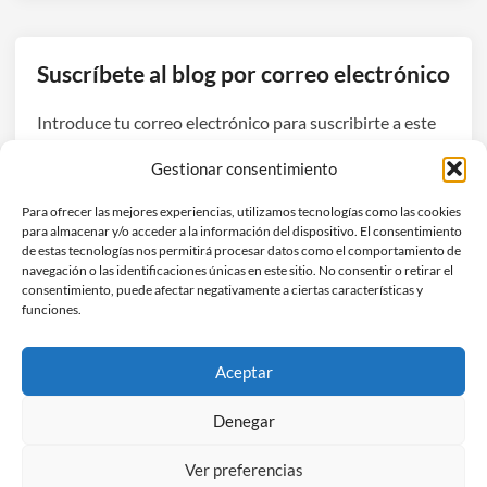
s
p
a
Suscríbete al blog por correo electrónico
r
a
Introduce tu correo electrónico para suscribirte a este
l
blog y recibir avisos de nuevas entradas.
o
Gestionar consentimiento
s
Dirección
S
Para ofrecer las mejores experiencias, utilizamos tecnologías como las cookies
de
para almacenar y/o acceder a la información del dispositivo. El consentimiento
a
correo
de estas tecnologías nos permitirá procesar datos como el comportamiento de
m
navegación o las identificaciones únicas en este sitio. No consentir o retirar el
electrónico
Suscribirse
s
consentimiento, puede afectar negativamente a ciertas características y
funciones.
u
n
Únete a otros 3 suscriptores
g
Aceptar
G
a
Denegar
l
Ver preferencias
a
Copyright © 2026
Hefestec
.