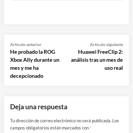
Navegación
Artículo
Artíc
Artículo anterior
Artículo siguiente
anterior:
sigui
He probado la ROG
Huawei FreeClip 2:
de
Xbox Ally durante un
análisis tras un mes de
entradas
mes y me ha
uso real
decepcionado
Deja una respuesta
Tu dirección de correo electrónico no será publicada.
Los
campos obligatorios están marcados con
*