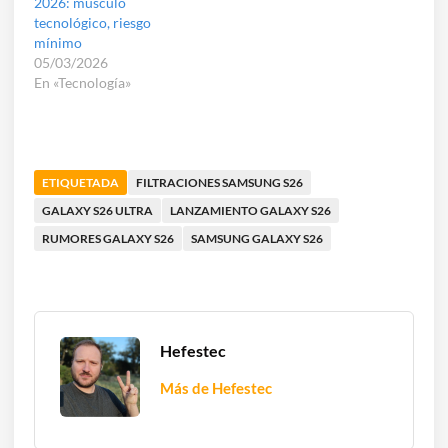
2026: músculo
tecnológico, riesgo
mínimo
05/03/2026
En «Tecnología»
ETIQUETADA
FILTRACIONES SAMSUNG S26
GALAXY S26 ULTRA
LANZAMIENTO GALAXY S26
RUMORES GALAXY S26
SAMSUNG GALAXY S26
Hefestec
Más de Hefestec