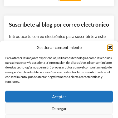
Suscríbete al blog por correo electrónico
Introduce tu correo electrónico para suscribirte a este
blog y recibir avisos de nuevas entradas.
Gestionar consentimiento
Dirección
Para ofrecer las mejores experiencias, utilizamos tecnologías como las cookies
de
para almacenar y/o acceder a la información del dispositivo. El consentimiento
correo
de estas tecnologías nos permitirá procesar datos como el comportamiento de
navegación o las identificaciones únicas en este sitio. No consentir o retirar el
electrónico
Suscribirse
consentimiento, puede afectar negativamente a ciertas características y
funciones.
Únete a otros 3 suscriptores
Aceptar
Denegar