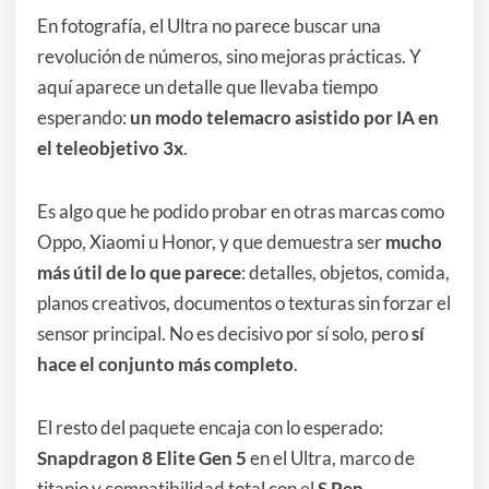
En fotografía, el Ultra no parece buscar una
revolución de números, sino mejoras prácticas. Y
aquí aparece un detalle que llevaba tiempo
esperando:
un modo telemacro asistido por IA en
el teleobjetivo 3x
.
Es algo que he podido probar en otras marcas como
Oppo, Xiaomi u Honor, y que demuestra ser
mucho
más útil de lo que parece
: detalles, objetos, comida,
planos creativos, documentos o texturas sin forzar el
sensor principal. No es decisivo por sí solo, pero
sí
hace el conjunto más completo
.
El resto del paquete encaja con lo esperado:
Snapdragon 8 Elite Gen 5
en el Ultra, marco de
titanio y compatibilidad total con el
S Pen
.