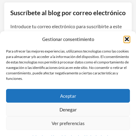
Suscríbete al blog por correo electrónico
Introduce tu correo electrónico para suscribirte a este
blog y recibir avisos de nuevas entradas.
Gestionar consentimiento
Dirección
Para ofrecer las mejores experiencias, utilizamos tecnologías como las cookies
de
para almacenar y/o acceder a la información del dispositivo. El consentimiento
correo
de estas tecnologías nos permitirá procesar datos como el comportamiento de
navegación o las identificaciones únicas en este sitio. No consentir o retirar el
electrónico
Suscribirse
consentimiento, puede afectar negativamente a ciertas características y
funciones.
Únete a otros 3 suscriptores
Aceptar
Denegar
Ver preferencias
Copyright © 2026
Hefestec
.
Funciona con
WordPress
y
HybridMag
.