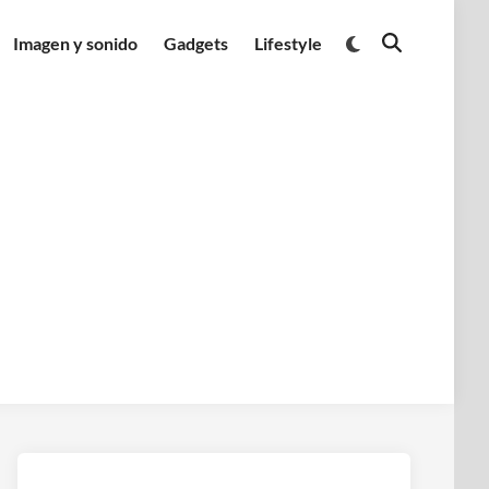
Cambiar
Imagen y sonido
Gadgets
Lifestyle
Abrir
a
búsqueda
modo
oscuro