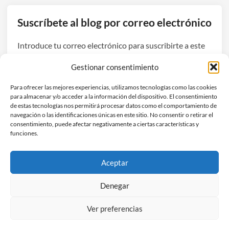
b
i
Suscríbete al blog por correo electrónico
é
n
Introduce tu correo electrónico para suscribirte a este
s
blog y recibir avisos de nuevas entradas.
e
Gestionar consentimiento
v
Dirección
u
Para ofrecer las mejores experiencias, utilizamos tecnologías como las cookies
de
para almacenar y/o acceder a la información del dispositivo. El consentimiento
e
correo
de estas tecnologías nos permitirá procesar datos como el comportamiento de
l
navegación o las identificaciones únicas en este sitio. No consentir o retirar el
electrónico
Suscribirse
v
consentimiento, puede afectar negativamente a ciertas características y
funciones.
e
i
Únete a otros 3 suscriptores
n
Aceptar
t
e
Denegar
l
Ver preferencias
i
Copyright © 2026
Hefestec
.
g
Funciona con
WordPress
y
HybridMag
.