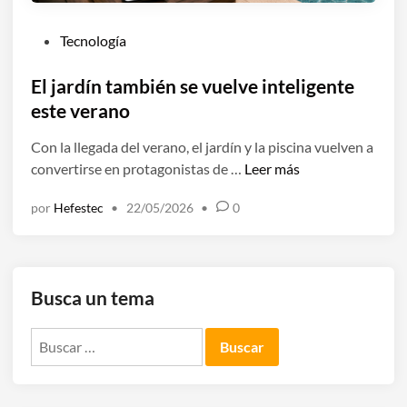
P
Tecnología
u
b
El jardín también se vuelve inteligente
l
este verano
i
Con la llegada del verano, el jardín y la piscina vuelven a
c
E
convertirse en protagonistas de …
Leer más
a
l
d
por
Hefestec
•
22/05/2026
•
0
j
o
a
e
r
n
d
Busca un tema
í
n
Buscar:
t
a
m