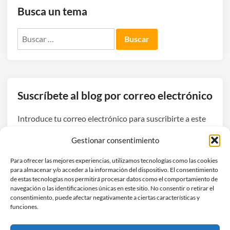
Busca un tema
Buscar:
Suscríbete al blog por correo electrónico
Introduce tu correo electrónico para suscribirte a este
blog y recibir avisos de nuevas entradas.
Gestionar consentimiento
Dirección
Para ofrecer las mejores experiencias, utilizamos tecnologías como las cookies
de
para almacenar y/o acceder a la información del dispositivo. El consentimiento
correo
de estas tecnologías nos permitirá procesar datos como el comportamiento de
navegación o las identificaciones únicas en este sitio. No consentir o retirar el
electrónico
Suscribirse
consentimiento, puede afectar negativamente a ciertas características y
funciones.
Únete a otros 3 suscriptores