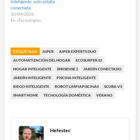
inteligente: solo estaba
conectada
30/04/2026
En «Tecnología»
ETIQUETADA
AIPER
AIPER EXPERTS DUO
AUTOMATIZACIÓN DEL HOGAR
ECOSURFER S2
HOGAR INTELIGENTE
IRRISENSE 2
JARDÍN CONECTADO
JARDÍN INTELIGENTE
PISCINA INTELIGENTE
RIEGO INTELIGENTE
ROBOT LIMPIAPISCINAS
SCUBA V3
SMART HOME
TECNOLOGÍA DOMÉSTICA
VERANO
Hefestec