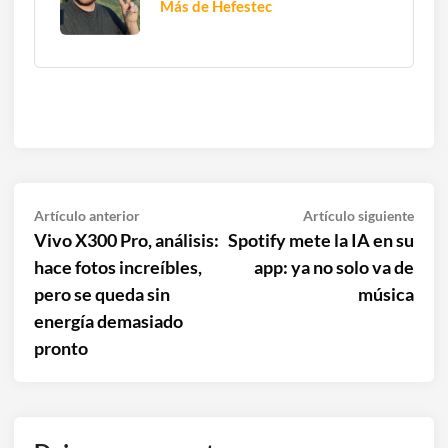
Más de Hefestec
Navegación
Artículo
Artíc
Artículo anterior
Artículo siguiente
anterior:
sigui
Vivo X300 Pro, análisis:
Spotify mete la IA en su
de
hace fotos increíbles,
app: ya no solo va de
entradas
pero se queda sin
música
energía demasiado
pronto