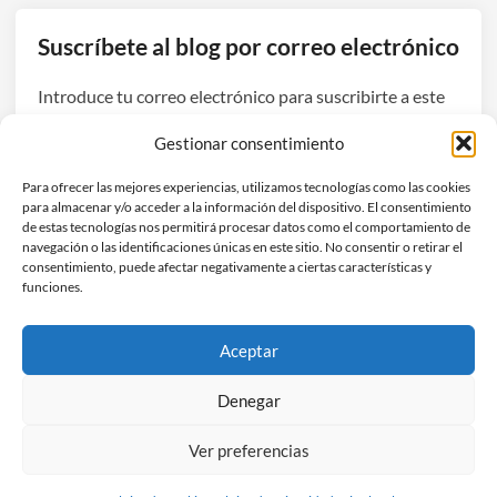
Suscríbete al blog por correo electrónico
Introduce tu correo electrónico para suscribirte a este
blog y recibir avisos de nuevas entradas.
Gestionar consentimiento
Dirección
Para ofrecer las mejores experiencias, utilizamos tecnologías como las cookies
de
para almacenar y/o acceder a la información del dispositivo. El consentimiento
correo
de estas tecnologías nos permitirá procesar datos como el comportamiento de
navegación o las identificaciones únicas en este sitio. No consentir o retirar el
electrónico
Suscribirse
consentimiento, puede afectar negativamente a ciertas características y
funciones.
Únete a otros 3 suscriptores
Aceptar
Denegar
Ver preferencias
Copyright © 2026
Hefestec
.
Funciona con
WordPress
y
HybridMag
.