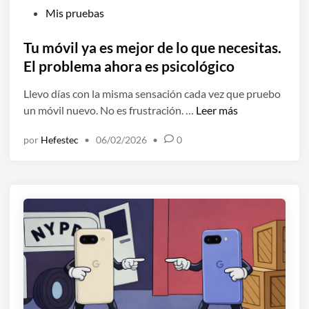
o
P
Mis pruebas
c
u
i
b
Tu móvil ya es mejor de lo que necesitas.
o
l
El problema ahora es psicológico
n
i
a
Llevo días con la misma sensación cada vez que pruebo
c
.
T
un móvil nuevo. No es frustración. …
Leer más
a
Y
u
d
e
por
Hefestec
•
06/02/2026
•
0
m
o
s
ó
e
t
v
n
á
i
b
l
i
y
e
a
n
e
s
m
e