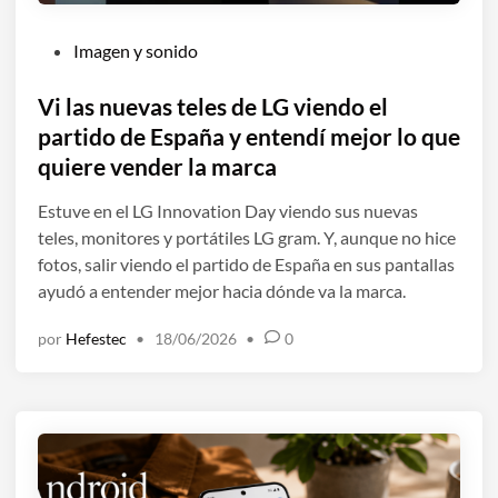
P
Imagen y sonido
u
b
Vi las nuevas teles de LG viendo el
l
partido de España y entendí mejor lo que
i
quiere vender la marca
c
a
Estuve en el LG Innovation Day viendo sus nuevas
d
teles, monitores y portátiles LG gram. Y, aunque no hice
o
fotos, salir viendo el partido de España en sus pantallas
e
ayudó a entender mejor hacia dónde va la marca.
n
por
Hefestec
•
18/06/2026
•
0