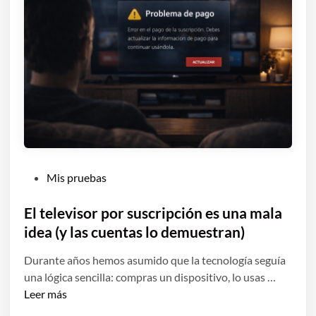
s
:
.
l
E
a
l
c
p
o
r
n
o
t
b
i
l
n
e
u
m
P
Mis pruebas
a
a
u
c
a
b
El televisor por suscripción es una mala
i
h
l
idea (y las cuentas lo demuestran)
ó
o
i
n
r
Durante años hemos asumido que la tecnología seguía
c
i
a
E
una lógica sencilla: compras un dispositivo, lo usas …
a
l
e
l
Leer más
d
ó
s
t
o