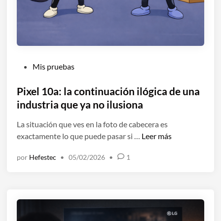
j
o
r
d
e
P
Mis pruebas
l
u
o
b
Pixel 10a: la continuación ilógica de una
q
l
industria que ya no ilusiona
u
i
e
La situación que ves en la foto de cabecera es
c
n
P
exactamente lo que puede pasar si …
Leer más
a
e
i
d
c
por
Hefestec
•
05/02/2026
•
1
x
o
e
e
e
s
l
n
i
1
t
0
a
a