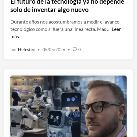
b
El futuro de la tecnología ya no depende
l
solo de inventar algo nuevo
i
Durante años nos acostumbramos a medir el avance
c
E
tecnológico como si fuera una línea recta. Más …
Leer
a
l
más
d
f
o
por
Hefestec
•
05/05/2026
•
0
u
e
t
n
u
r
o
d
e
l
a
t
e
c