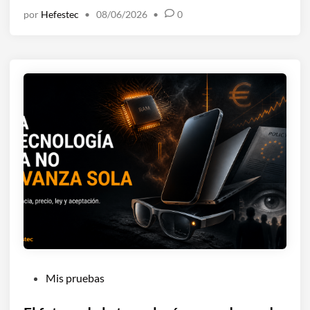
e
por
Hefestec
•
08/06/2026
•
0
n
P
Mis pruebas
u