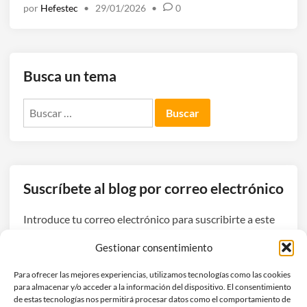
g
por
Hefestec
•
29/01/2026
•
0
p
e
e
i
s
l
n
c
i
e
a
c
v
d
Busca un tema
o
i
e
l
s
u
Buscar:
ó
o
n
g
r
a
i
p
i
c
o
n
o
r
d
Suscríbete al blog por correo electrónico
s
u
u
s
Introduce tu correo electrónico para suscribirte a este
s
t
blog y recibir avisos de nuevas entradas.
c
Gestionar consentimiento
r
r
i
Dirección
i
Para ofrecer las mejores experiencias, utilizamos tecnologías como las cookies
a
de
para almacenar y/o acceder a la información del dispositivo. El consentimiento
p
q
correo
de estas tecnologías nos permitirá procesar datos como el comportamiento de
c