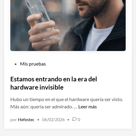
o
o
s
l
g
o
a
d
d
e
g
i
e
n
t
v
s
e
P
Mis pruebas
c
n
u
o
t
b
Estamos entrando en la era del
n
a
l
hardware invisible
I
r
i
A
a
Hubo un tiempo en el que el hardware quería ser visto.
c
q
l
E
Más aún: quería ser admirado. …
Leer más
a
u
g
s
d
e
por
Hefestec
•
06/02/2026
•
0
o
t
o
b
n
a
e
u
u
m