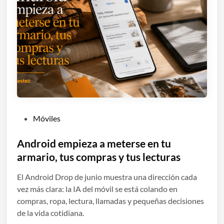
P
Móviles
u
b
Android empieza a meterse en tu
l
armario, tus compras y tus lecturas
i
El Android Drop de junio muestra una dirección cada
c
vez más clara: la IA del móvil se está colando en
a
compras, ropa, lectura, llamadas y pequeñas decisiones
d
de la vida cotidiana.
o