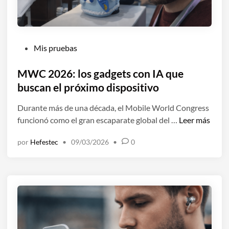
n
o
l
o
P
Mis pruebas
g
u
í
b
MWC 2026: los gadgets con IA que
a
l
buscan el próximo dispositivo
y
i
a
Durante más de una década, el Mobile World Congress
c
n
M
funcionó como el gran escaparate global del …
Leer más
a
o
W
d
d
por
Hefestec
•
09/03/2026
•
0
C
o
e
2
e
p
0
n
e
2
n
6
d
:
e
l
s