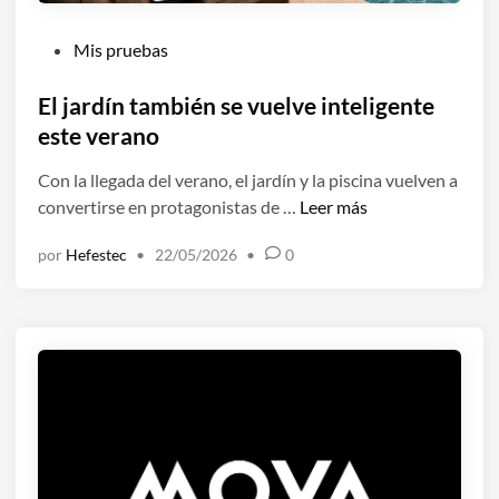
P
Mis pruebas
u
b
El jardín también se vuelve inteligente
l
este verano
i
Con la llegada del verano, el jardín y la piscina vuelven a
c
E
convertirse en protagonistas de …
Leer más
a
l
d
por
Hefestec
•
22/05/2026
•
0
j
o
a
e
r
n
d
í
n
t
a
m