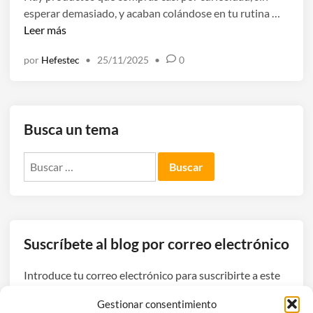
f
A
esperar demasiado, y acaban colándose en tu rutina …
a
i
n
Leer más
d
n
á
o
i
por
Hefestec
•
25/11/2025
•
0
l
e
r
i
n
e
s
l
i
h
Busca un tema
s
o
O
g
Buscar:
c
a
l
r
e
i
a
n
n
t
Suscríbete al blog por correo electrónico
X
e
E
l
Introduce tu correo electrónico para suscribirte a este
l
i
blog y recibir avisos de nuevas entradas.
i
Gestionar consentimiento
g