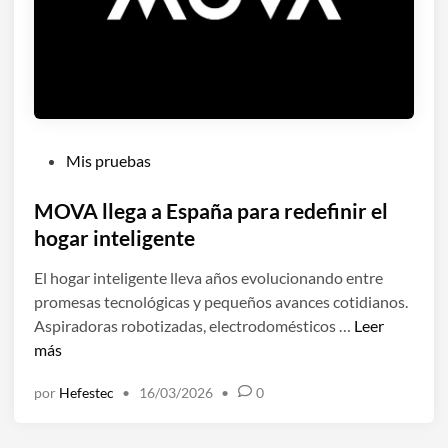
b
i
é
n
s
e
v
P
Mis pruebas
u
u
e
b
MOVA llega a España para redefinir el
l
l
hogar inteligente
v
i
e
El hogar inteligente lleva años evolucionando entre
c
i
promesas tecnológicas y pequeños avances cotidianos.
a
n
M
Aspiradoras robotizadas, electrodomésticos …
Leer
d
t
O
más
o
e
V
e
l
por
Hefestec
•
16/03/2026
•
0
A
n
i
l
g
l