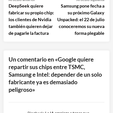
Navegación
anterior:
sigui
DeepSeek quiere
Samsung pone fecha a
de
fabricar su propio chip:
su próximo Galaxy
entradas
los clientes de Nvidia
Unpacked: el 22 de julio
también quieren dejar
conoceremos su nueva
de pagarle la factura
forma plegable
Un comentario en «
Google quiere
repartir sus chips entre TSMC,
Samsung e Intel: depender de un solo
fabricante ya es demasiado
peligroso
»
Pingback:
La IA empieza a tener que