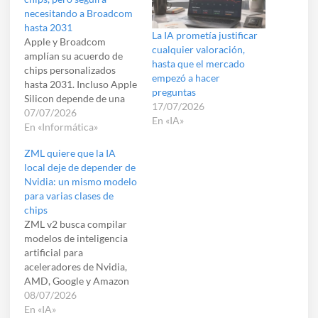
necesitando a Broadcom
hasta 2031
La IA prometía justificar
Apple y Broadcom
cualquier valoración,
amplían su acuerdo de
hasta que el mercado
chips personalizados
empezó a hacer
hasta 2031. Incluso Apple
preguntas
Silicon depende de una
17/07/2026
red de fabricantes y
07/07/2026
En «IA»
especialistas invisibles.
En «Informática»
ZML quiere que la IA
local deje de depender de
Nvidia: un mismo modelo
para varias clases de
chips
ZML v2 busca compilar
modelos de inteligencia
artificial para
aceleradores de Nvidia,
AMD, Google y Amazon
desde una misma base de
08/07/2026
código, reduciendo la
En «IA»