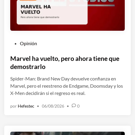
P
Opinión
u
b
Marvel ha vuelto, pero ahora tiene que
l
demostrarlo
i
Spider-Man: Brand New Day devuelve confianza en
c
Marvel, pero el reestreno de Endgame, Doomsday y los
a
X-Men decidirán si el regreso es real.
d
o
por
Hefestec
•
06/08/2026
•
0
e
n