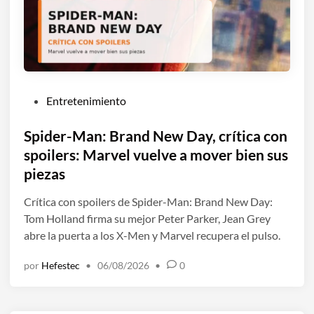
P
Entretenimiento
u
b
Spider-Man: Brand New Day, crítica con
l
spoilers: Marvel vuelve a mover bien sus
i
piezas
c
a
Crítica con spoilers de Spider-Man: Brand New Day:
d
Tom Holland firma su mejor Peter Parker, Jean Grey
o
abre la puerta a los X-Men y Marvel recupera el pulso.
e
por
Hefestec
•
06/08/2026
•
0
n