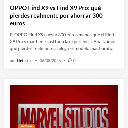
b
OPPO Find X9 vs Find X9 Pro: qué
l
pierdes realmente por ahorrar 300
i
euros
c
a
El OPPO Find X9 cuesta 300 euros menos que el Find
d
X9 Pro y mantiene casi toda la experiencia. Analizamos
o
qué pierdes realmente al elegir el modelo más barato.
e
por
Hefestec
•
06/08/2026
•
0
n