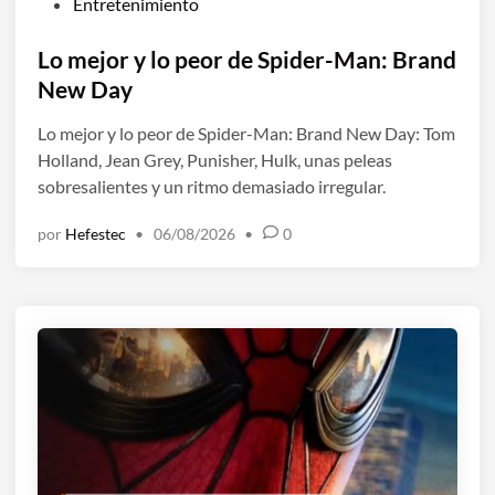
P
Entretenimiento
u
b
Lo mejor y lo peor de Spider-Man: Brand
l
New Day
i
Lo mejor y lo peor de Spider-Man: Brand New Day: Tom
c
Holland, Jean Grey, Punisher, Hulk, unas peleas
a
sobresalientes y un ritmo demasiado irregular.
d
o
por
Hefestec
•
06/08/2026
•
0
e
n