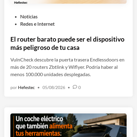
P
Noticias
u
Redes e Internet
b
l
El router barato puede ser el dispositivo
i
más peligroso de tu casa
c
VulnCheck descubre la puerta trasera Endlessdoors en
a
más de 20 routers Zbtlink y Wiflyer. Podría haber al
d
menos 100.000 unidades desplegadas.
o
e
por
Hefestec
•
05/08/2026
•
0
n