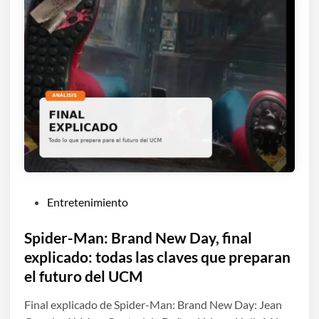
P
Entretenimiento
u
b
Spider-Man: Brand New Day, final
l
explicado: todas las claves que preparan
i
el futuro del UCM
c
a
Final explicado de Spider-Man: Brand New Day: Jean