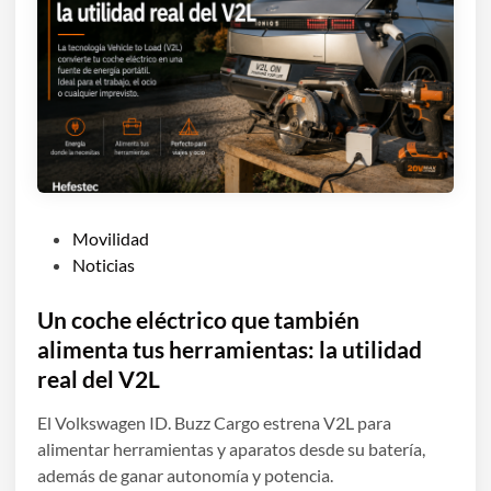
P
Movilidad
u
Noticias
b
l
Un coche eléctrico que también
i
alimenta tus herramientas: la utilidad
c
real del V2L
a
d
El Volkswagen ID. Buzz Cargo estrena V2L para
o
alimentar herramientas y aparatos desde su batería,
e
además de ganar autonomía y potencia.