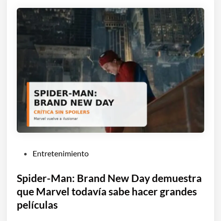
P
Entretenimiento
u
b
Spider-Man: Brand New Day demuestra
l
que Marvel todavía sabe hacer grandes
i
películas
c