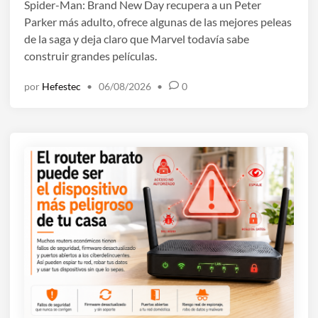
a
Spider-Man: Brand New Day recupera a un Peter
d
Parker más adulto, ofrece algunas de las mejores peleas
o
de la saga y deja claro que Marvel todavía sabe
e
construir grandes películas.
n
por
Hefestec
•
06/08/2026
•
0