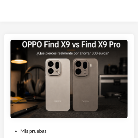
P
Mis pruebas
u