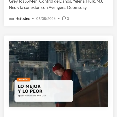
d
Grey, los X-Men, Control de Daños, Yelena, Hulk, MJ,
o
Ned y la conexión con Avengers: Doomsday.
e
por
Hefestec
•
06/08/2026
•
0
n