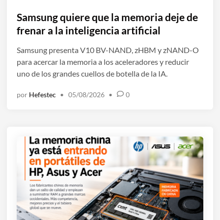
b
l
Samsung quiere que la memoria deje de
i
frenar a la inteligencia artificial
c
Samsung presenta V10 BV-NAND, zHBM y zNAND-O
a
para acercar la memoria a los aceleradores y reducir
d
uno de los grandes cuellos de botella de la IA.
o
e
por
Hefestec
•
05/08/2026
•
0
n