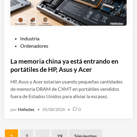
P
Industria
u
Ordenadores
b
l
La memoria china ya está entrando en
i
portátiles de HP, Asus y Acer
c
HP, Asus y Acer estarían usando pequeñas cantidades
a
de memoria DRAM de CXMT en portátiles vendidos
d
fuera de Estados Unidos para aliviar la escasez.
o
e
por
Hefestec
•
05/08/2026
•
0
n
Paginación
1
2
…
29
Siguientes