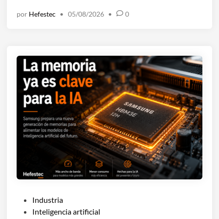
n
por
Hefestec
•
05/08/2026
•
0
P
Industria
u
Inteligencia artificial