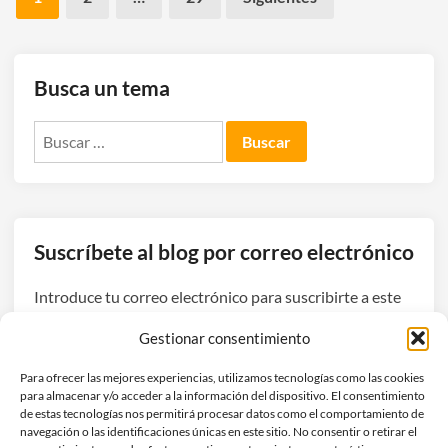
de
entradas
Busca un tema
Buscar:
Suscríbete al blog por correo electrónico
Introduce tu correo electrónico para suscribirte a este
blog y recibir avisos de nuevas entradas.
Gestionar consentimiento
Dirección
Para ofrecer las mejores experiencias, utilizamos tecnologías como las cookies
de
para almacenar y/o acceder a la información del dispositivo. El consentimiento
correo
de estas tecnologías nos permitirá procesar datos como el comportamiento de
navegación o las identificaciones únicas en este sitio. No consentir o retirar el
electrónico
Suscribirse