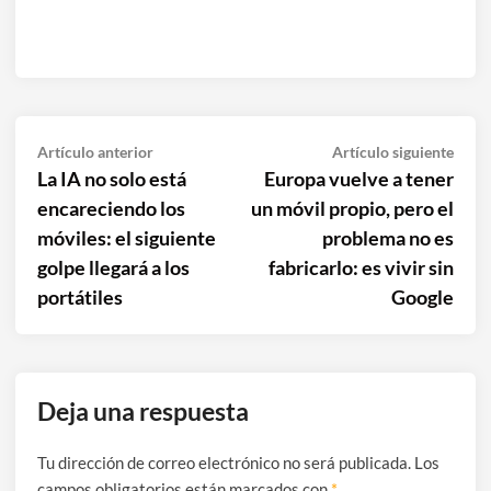
Navegación
Artículo
Artíc
Artículo anterior
Artículo siguiente
anterior:
sigui
La IA no solo está
Europa vuelve a tener
de
encareciendo los
un móvil propio, pero el
entradas
móviles: el siguiente
problema no es
golpe llegará a los
fabricarlo: es vivir sin
portátiles
Google
Deja una respuesta
Tu dirección de correo electrónico no será publicada.
Los
campos obligatorios están marcados con
*