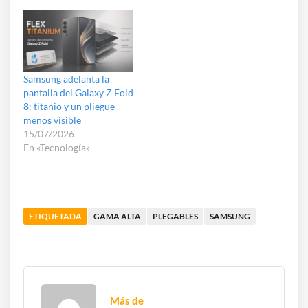
de los Galaxy Z Fold, Z
Flip y Galaxy Watch.
Samsung adelanta la
pantalla del Galaxy Z Fold
8: titanio y un pliegue
menos visible
15/07/2026
En «Tecnología»
ETIQUETADA
GAMA ALTA
PLEGABLES
SAMSUNG
Más de