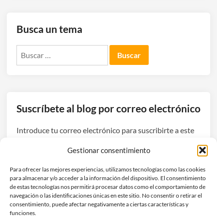
Busca un tema
Buscar:
Suscríbete al blog por correo electrónico
Introduce tu correo electrónico para suscribirte a este
blog y recibir avisos de nuevas entradas.
Gestionar consentimiento
Dirección
Para ofrecer las mejores experiencias, utilizamos tecnologías como las cookies
de
para almacenar y/o acceder a la información del dispositivo. El consentimiento
correo
de estas tecnologías nos permitirá procesar datos como el comportamiento de
navegación o las identificaciones únicas en este sitio. No consentir o retirar el
electrónico
Suscribirse
consentimiento, puede afectar negativamente a ciertas características y
funciones.