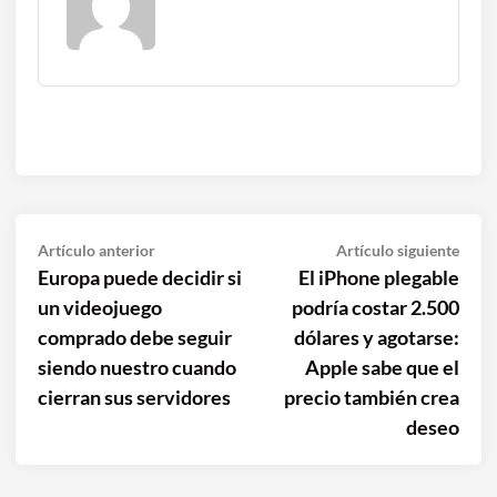
Navegación
Artículo
Artíc
Artículo anterior
Artículo siguiente
anterior:
sigui
Europa puede decidir si
El iPhone plegable
de
un videojuego
podría costar 2.500
entradas
comprado debe seguir
dólares y agotarse:
siendo nuestro cuando
Apple sabe que el
cierran sus servidores
precio también crea
deseo